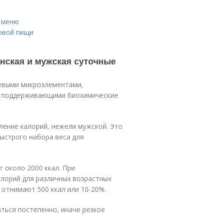
и меню
овой пищи
енская и мужская суточные
чевыми микроэлементами,
и поддерживающими биохимические
ление калорий, нежели мужской. Это
ыстрого набора веса для
 около 2000 ккал. При
алорий для различных возрастных
 отнимают 500 ккал или 10-20%.
ться постепенно, иначе резкое