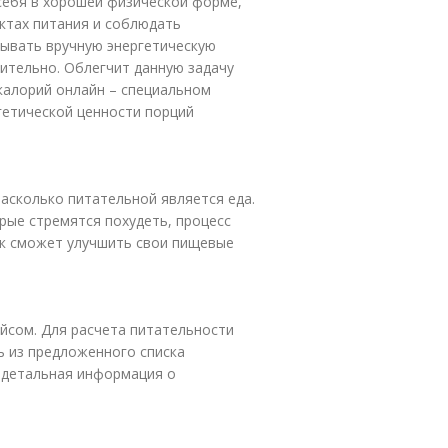
себя в хорошей физической форме,
ктах питания и соблюдать
ывать вручную энергетическую
ительно. Облегчит данную задачу
калорий онлайн – специальном
гетической ценности порций
асколько питательной является еда.
рые стремятся похудеть, процесс
ек сможет улучшить свои пищевые
йсом. Для расчета питательности
ь из предложенного списка
я детальная информация о