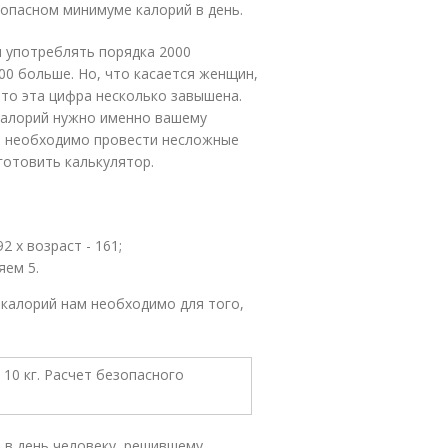
зопасном минимуме калорий в день.
я употреблять порядка 2000
00 больше. Но, что касается женщин,
что эта цифра несколько завышена.
окалорий нужно именно вашему
я, необходимо провести несложные
готовить калькулятор.
92 х возраст - 161;
яем 5.
калорий нам необходимо для того,
 в день человеку, решившему