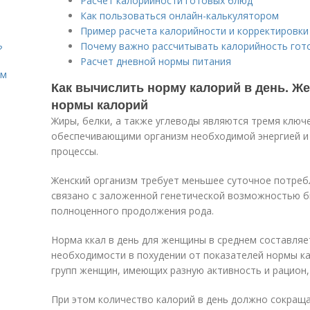
Расчет калорийности готовых блюд
Как пользоваться онлайн-калькулятором
Пример расчета калорийности и корректировк
Почему важно рассчитывать калорийность гот
?
Расчет дневной нормы питания
ом
Как вычислить норму калорий в день. Ж
нормы калорий
Жиры, белки, а также углеводы являются тремя клю
обеспечивающими организм необходимой энергией 
процессы.
Женский организм требует меньшее суточное потреб
связано с заложенной генетической возможностью б
полноценного продолжения рода.
Норма ккал в день для женщины в среднем составляет
необходимости в похудении от показателей нормы к
групп женщин, имеющих разную активность и рацион,
При этом количество калорий в день должно сокраща