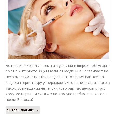
Ботокс и алкоголь – тема ак­ту­аль­ная и широко обсуж­да­
емая в ин­тернете. Официальная меди­ци­на настаивает на
несов­мес­ти­мос­ти этих веществ, в то время как все­зна­
ющие интернет-гуру утвер­жда­ют, что ничего страшно­го в
таком совмещении нет и они «сто раз так делали». Так,
кому же верить и сколько нельзя употреблять ал­коголь
после Ботокса?
Читать дальше →