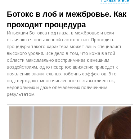
Показать все
Ботокс в лоб и межбровье. Как
Противопоказания к
Ботокс для зоны
ботоксу
проходит процедура
Инъекции Ботокса под глаза, в межбровье и веки
отличаются повышенной сложностью. Проводить
процедуры такого характера может лишь специалист
Ботокс для лица
Ботокс на лбу
высокого уровня. Все дело в том, что кожа в этой
области максимально восприимчива к внешним
воздействиям, одно неверное движение приведет к
появлению значительных побочных эффектов. Это
подтверждают многочисленные отзывы клиенток,
Ботокс от морщин
Ботокс под глазами
недовольных и даже опечаленных полученным
результатом.
Подготовка к ботоксу
Ботокс до и