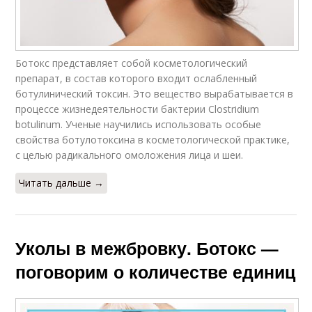
Ботокс представляет собой кос­ме­то­ло­гический
препарат, в состав которого входит ослабленный
ботулинический токсин. Это ве­щес­тво вырабатывается в
про­цес­се жизнедеятельности бактерии Clostridium
botulinum. Ученые научились использовать особые
свойства ботулотоксина в кос­ме­тологической практике,
с целью радикального омоложения лица и шеи.
Читать дальше →
Уколы в межбровку. Ботокс —
поговорим о количестве единиц