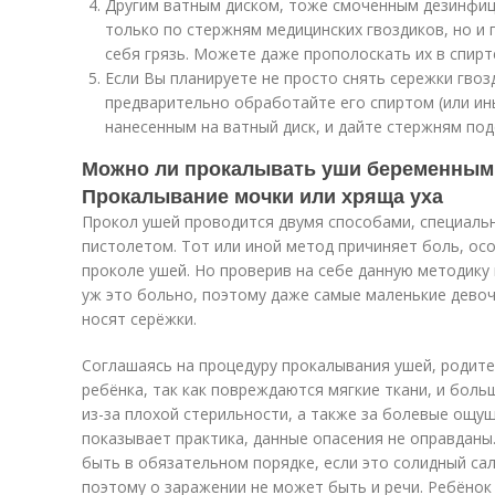
Другим ватным диском, тоже смоченным дезинфи
только по стержням медицинских гвоздиков, но и
себя грязь. Можете даже прополоскать их в спирт
Если Вы планируете не просто снять сережки гвоз
предварительно обработайте его спиртом (или и
нанесенным на ватный диск, и дайте стержням под
Можно ли прокалывать уши беременным
Прокалывание мочки или хряща уха
Прокол ушей проводится двумя способами, специаль
пистолетом. Тот или иной метод причиняет боль, ос
проколе ушей. Но проверив на себе данную методику
уж это больно, поэтому даже самые маленькие девоч
носят серёжки.
Соглашаясь на процедуру прокалывания ушей, родит
ребёнка, так как повреждаются мягкие ткани, и бол
из-за плохой стерильности, а также за болевые ощущ
показывает практика, данные опасения не оправдан
быть в обязательном порядке, если это солидный са
поэтому о заражении не может быть и речи. Ребёнок 