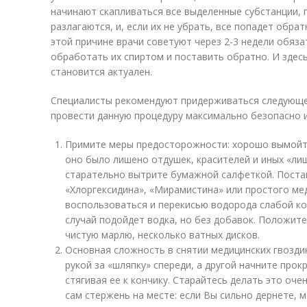
начинают скапливаться все выделенные субстанции, 
разлагаются, и, если их не убрать, все попадет обрат
этой причине врачи советуют через 2-3 недели обяза
обработать их спиртом и поставить обратно. И здесь
становится актуален.
Специалисты рекомендуют придерживаться следующе
провести данную процедуру максимально безопасно 
Примите меры предосторожности: хорошо вымойте
оно было лишено отдушек, красителей и иных «ли
старательно вытрите бумажной салфеткой. Пост
«Хлоргексидина», «Мирамистина» или простого ме
воспользоваться и перекисью водорода слабой кон
случай подойдет водка, но без добавок. Положит
чистую марлю, несколько ватных дисков.
Основная сложность в снятии медицинских гвозди
рукой за «шляпку» спереди, а другой начните прок
стягивая ее к кончику. Старайтесь делать это оч
сам стержень на месте: если Вы сильно дернете, 