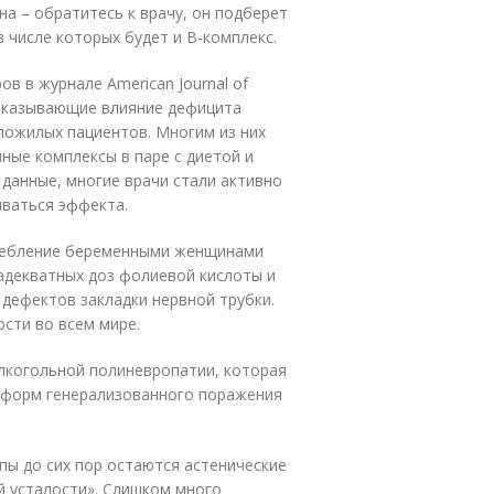
на – обратитесь к врачу, он подберет
 числе которых будет и В-комплекс.
ов в журнале American Journal of
доказывающие влияние дефицита
 пожилых пациентов. Многим из них
ные комплексы в паре с диетой и
 данные, многие врачи стали активно
иваться эффекта.
требление беременными женщинами
адекватных доз фолиевой кислоты и
дефектов закладки нервной трубки.
сти во всем мире.
алкогольной полиневропатии, которая
х форм генерализованного поражения
пы до сих пор остаются астенические
й усталости». Слишком много