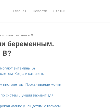
Главная
Новости
Статьи
а помогают витамины B?
ши беременным.
 B?
омогают витамины B?
летом. Когда и как снять
м пистолетом. Прокалывание мочки
 по систем. Лучший вариант для
Прокалывание ушек детям: отвечаем