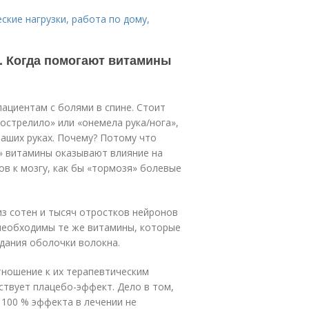
ские нагрузки, работа по дому,
 Когда помогают витамины
ациентам с болями в спине. Стоит
рострелило» или «онемела рука/нога»,
ваших руках. Почему? Потому что
» витамины оказывают влияние на
ов к мозгу, как бы «тормозя» болевые
з сотен и тысяч отростков нейронов
» необходимы те же витамины, которые
здания оболочки волокна.
тношение к их терапевтическим
ствует плацебо-эффект. Дело в том,
 100 % эффекта в лечении не