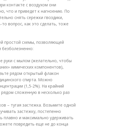
при контакте с воздухом они
но, что и приведет к нагноению. По
тельно снять сережки гвоздики,
-то вопрос, как это сделать, тоже
й простой схемы, позволяющей
и безболезненно:
 руки с мылом (желательно, чтобы
шних» химических компонентов),
авьте рядом открытый флакон
дицинского спирта. Можно
центрации (1,5-2%). На крайний
е рядом сложенную в несколько раз
ков – тугая застежка. Возьмите одной
ручивать застежку, постепенно
ень плавно и максимально удерживать
можете повредить еще не до конца