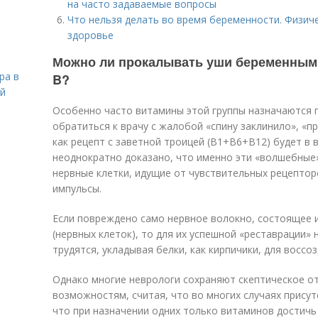
на часто задаваемые вопросы
Что нельзя делать во время беременности. Физиче
здоровье
Можно ли прокалывать уши беременным.
ра в
B?
ой
Особенно часто витамины этой группы назначаются п
обратиться к врачу с жалобой «спину заклинило», «п
как рецепт с заветной троицей (В1+В6+В12) будет в 
неоднократно доказано, что именно эти «волшебные
нервные клетки, идущие от чувствительных рецептор
импульсы.
Если повреждено само нервное волокно, состоящее и
(нервных клеток), то для их успешной «реставрации
трудятся, укладывая белки, как кирпичики, для воссо
Однако многие неврологи сохраняют скептическое о
возможностям, считая, что во многих случаях присут
что при назначении одних только витаминов достичь