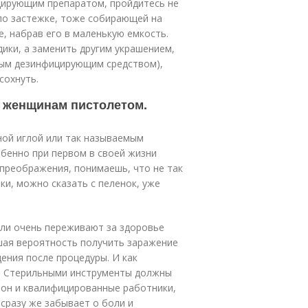
цирующим препаратом, пройдитесь не
 по застежке, тоже собирающей на
е, набрав его в маленькую емкость.
дики, а заменить другим украшением,
ным дезинфицирующим средством),
сохнуть.
 женщинам пистолетом.
ной иглой или так называемым
обенно при первом в своей жизни
 преображения, понимаешь, что не так
ки, можно сказать с пеленок, уже
ели очень переживают за здоровье
ьшая вероятность получить заражение
ения после процедуры. И как
ы. Стерильными инструменты должны
лон и квалифицированные работники,
сразу же забывает о боли и