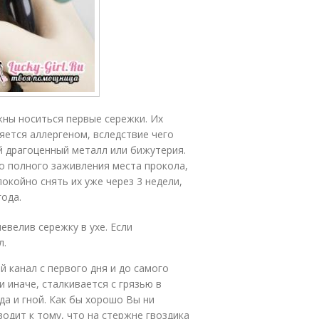
жны носиться первые сережки. Их
яется аллергеном, вследствие чего
й драгоценный металл или бижутерия.
до полного заживления места прокола,
окойно снять их уже через 3 недели,
года.
велив сережку в ухе. Если
л.
 канал с первого дня и до самого
 иначе, сталкивается с грязью в
да и гной. Как бы хорошо Вы ни
одит к тому, что на стержне гвоздика