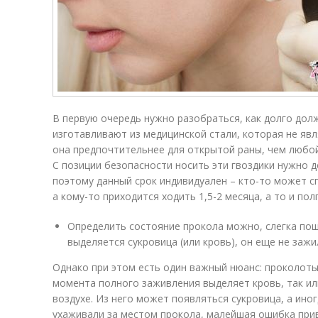
В первую очередь нужно разобраться, как долго дол
изготавливают из медицинской стали, которая не явл
она предпочтительнее для открытой раны, чем любо
С позиции безопасности носить эти гвоздики нужно 
поэтому данный срок индивидуален – кто-то может сп
а кому-то приходится ходить 1,5-2 месяца, а то и пол
Определить состояние прокола можно, слегка поше
выделяется сукровица (или кровь), он еще не зажи
Однако при этом есть один важный нюанс: проколотый
момента полного заживления выделяет кровь, так или
воздухе. Из него может появляться сукровица, а иног
ухаживали за местом прокола, малейшая ошибка прив