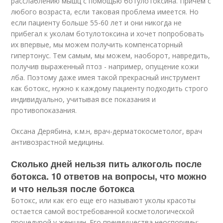
расслаблению мышц с помощью ботулотоксина. Причем с
любого возраста, если таковая проблема имеется. Но
если пациенту больше 55-60 лет и они никогда не
прибегал к уколам ботулотоксина и хочет попробовать
их впервые, мы можем получить компенсаторный
гипертонус. Тем самым, мы можем, наоборот, навредить,
получив выраженный птоз - например, опущение кожи
лба. Поэтому даже имея такой прекрасный инструмент
как ботокс, нужно к каждому пациенту подходить строго
индивидуально, учитывая все показания и
противопоказания.
Оксана Дерябина, к.м.н, врач-дерматокосметолог, врач
антивозрастной медицины.
Сколько дней нельзя пить алкоголь после
ботокса. 10 ответов на вопросы, что можно
и что нельзя после ботокса
Ботокс, или как его еще его называют уколы красоты
остается самой востребованной косметологической
процедурой у женщин. Его преимущества неоспоримы: