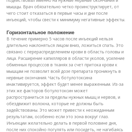
подействовал именно на нужные нервные окончания и
мышцы. Врач обязательно четко проинструктирует, от
чего стоит отказаться в первые часы и дни после
инъекций, чтобы свести к минимуму негативные эффекты.
Горизонтальное положение
В течение примерно 5 часов после инъекций нельзя
длительно наклоняться лицом вниз, ложиться спать. Это
связано с перераспределением крови в область головы и
лица. Расширение капилляров в области уколов, усиление
обменных процессов в тканях за счет притока крови к
мышцам не позволит всей дозе препарата проникнуть в
нервные окончания. Часть ботулотоксина
инактивируется, эффект будет менее выраженным. Из-за
этих же факторов ботулотоксин может
распространиться за пределы нужных мышц и нервов, и
обездвижит волокна, которые не должны быть
задействованы. Это может привести к неожиданным
результатам, особенно если это зона вокруг глаз.
Инъекции желательно делать в первой половине дня,
после них спокойно погулять или посидеть, не нагибаясь