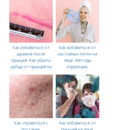
(ботокс в лоб)
Как избавиться от
Как избавиться от
шрамов после
застойных пятен на
прыщей. Как убрать
лице. Методы
рубцы от прыщей на
коррекции,
лице?
аппаратного лечения
акне и удаления
рубцов и шрамов
постакне
Как справиться с
Как избавиться от
постакне.
прыщей на лице.