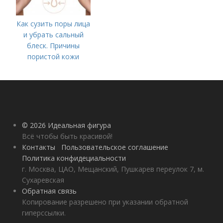
Как сузить поры лица
и убрать сальный
блеск. Причины
пористой кожи
© 2026 Идеальная фигура
Всё чтобы быть красивой!
Контакты
Пользовательское соглашение
Политика конфидециальности
г. Москва, ЦАО, Мещанский, Пушкарев переулок 7, м.
Сухаревская
Обратная связь
Копирование разрешено при указании обратной
гиперссылки.