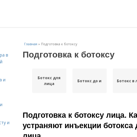
Главная
»
Подготовка к ботоксу
Подготовка к ботоксу
ра в
ой
Ботокс для
а и
Ботокс до и
Ботокс в 
лица
 и
Подготовка к ботоксу лица. 
сту и
устраняют инъекции ботокса 
лица