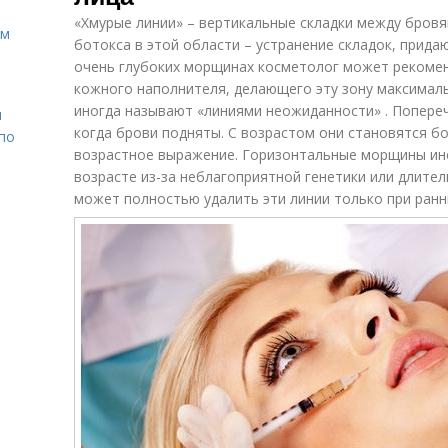
«Хмурые линии» – вертикальные складки между бровя
ом
ботокса в этой области – устранение складок, придаю
очень глубоких морщинах косметолог может рекоме
кожного наполнителя, делающего эту зону максималь
иногда называют «линиями неожиданности» . Попере
н
когда брови подняты. С возрастом они становятся б
 по
возрастное выражение. Горизонтальные морщины ин
возрасте из-за неблагоприятной генетики или длител
может полностью удалить эти линии только при ранни