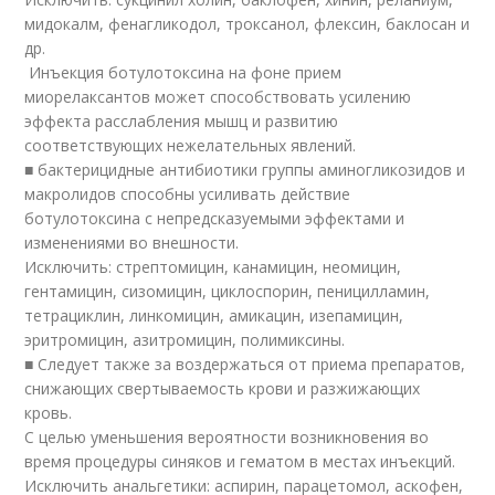
мидокалм, фенагликодол, троксанол, флексин, баклосан и
др.
Инъекция ботулотоксина на фоне прием
миорелаксантов может способствовать усилению
эффекта расслабления мышц и развитию
соответствующих нежелательных явлений.
■ бактерицидные антибиотики группы аминогликозидов и
макролидов способны усиливать действие
ботулотоксина с непредсказуемыми эффектами и
изменениями во внешности.
Исключить: стрептомицин, канамицин, неомицин,
гентамицин, сизомицин, циклоспорин, пеницилламин,
тетрациклин, линкомицин, амикацин, изепамицин,
эритромицин, азитромицин, полимиксины.
■ Следует также за воздержаться от приема препаратов,
снижающих свертываемость крови и разжижающих
кровь.
С целью уменьшения вероятности возникновения во
время процедуры синяков и гематом в местах инъекций.
Исключить анальгетики: аспирин, парацетомол, аскофен,