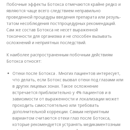
Побочные эффекты Ботокса отме­ча­ются крайне редко и
являются чаще всего следствием непра­виль­но
проведенной процедуры введения препарата или ре­зуль­
та­том несоблюдения пост­про­це­дур­ных рекомендаций.
Сам же состав Ботокса не несет выраженной
токсичности для организма и не способен вызывать
осложнений и неприятных последствий.
К наиболее распространенным побочным действиям
Ботокса относят:
Отеки после Ботокса . Многих пациентов интересует,
что делать, если Ботокс вызвал отеки под глазами или
в других лицевых зонах. Такое осложнение
встречается приблизительно у 4% пациентов и в
зависимости от выраженности и локализации может
проходить самостоятельно или требовать
дополнительной коррекции. Самым неприятным
вариантом считаются отеки глаз после Ботокса,
которые рекомендуется устранять медикаментозным