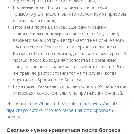
и физиотерапевтическим воздействием;
Головные боли . Болит голова после Ботокса
примерно у 2% пациентов, что корректируют приемом
легких анальгетиков;
Птоз века после Ботокса . Еще одним редким
осложнением процедуры является птоз (опущение)
верхнего века, который встречается не больше чем у
1% пациентов. Лечение птоза верхнего века после
Ботокса обычно не производится, поскольку через 2-3
месяца, после выведения препарата из организма,
тонус мышц восстанавливается самостоятельно. Это
же правило распространяется на те случаи, когда
опустились брови после Ботокса;
Гематомы . Развиваются после уколов у 6% пациентов
и проходят самостоятельно на протяжении 3-4 дней.
Источник:
https://hudeite-bez-problem.ru/novosti/botoks-
dlya-chego-botoks-chto-eto-takoe-i-na-chto-sposoben-
preparat
Сколько нужно кривляться после ботокса.