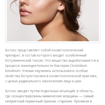
Ботокс представляет собой кос­ме­то­ло­гический
препарат, в состав которого входит ослабленный
ботулинический токсин. Это ве­щес­тво вырабатывается в
про­цес­се жизнедеятельности бактерии Clostridium
botulinum. Ученые научились использовать особые
свойства ботулотоксина в кос­ме­тологической практике,
с целью радикального омоложения лица и шеи.
Ботокс вводят путем подкожных инъекций, в область,
где сконцентрированы мимические морщины — самый
неприятный первичный признак старения. Проникая в