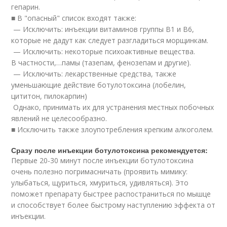
гепарин.
■ В "опасный" список входят также:
— Исключить: инъекции витаминов группы B1 и B6,
которые не дадут как следует разгладиться морщинкам.
— Исключить: некоторые психоактивные вещества.
В частности,…памы (тазепам, фенозепам и другие).
— Исключить: лекарственные средства, также
уменьшающие действие ботулотоксина (лобелин,
цититон, пилокарпин)
Однако, принимать их для устранения местных побочных
явлений не целесообразно.
■ Исключить также злоупотребления крепким алкоголем.
Сразу после инъекции ботулотоксина рекомендуется:
Первые 20-30 минут после инъекции ботулотоксина
очень полезно погримасничать (проявить мимику:
улыбаться, щуриться, хмуриться, удивляться). Это
поможет препарату быстрее распостраниться по мышце
и способствует более быстрому наступлению эффекта от
инъекции.