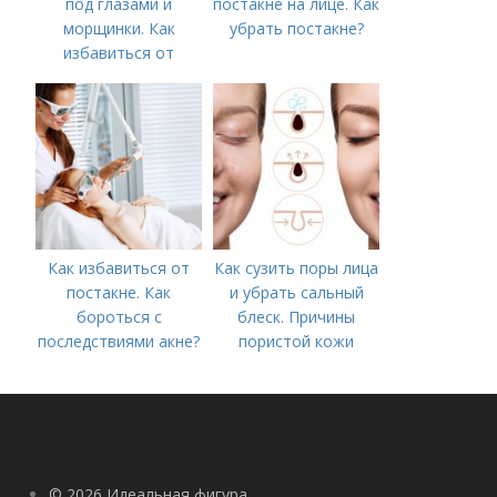
под глазами и
постакне на лице. Как
морщинки. Как
убрать постакне?
избавиться от
морщин под глазами:
косметологические
процедуры
Как избавиться от
Как сузить поры лица
постакне. Как
и убрать сальный
бороться с
блеск. Причины
последствиями акне?
пористой кожи
© 2026 Идеальная фигура