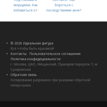
морщинки. Как
бороться с
избавиться от
последствиями акне?
морщин под глазами:
косметологические
процедуры
© 2026 Идеальная фигура
Всё чтобы быть красивой!
Контакты
Пользовательское соглашение
Политика конфидециальности
г. Москва, ЦАО, Мещанский, Пушкарев переулок 7, м.
Сухаревская
Обратная связь
Копирование разрешено при указании обратной
гиперссылки.