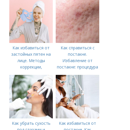
Как избавиться от
Как справиться с
застойных пятен на
постакне.
лице. Методы
Избавление от
коррекции,
постакне: процедура
аппаратного лечения
акне и удаления
рубцов и шрамов
постакне
Как убрать сухость
Как избавиться от
под глазами и
постакне. Как