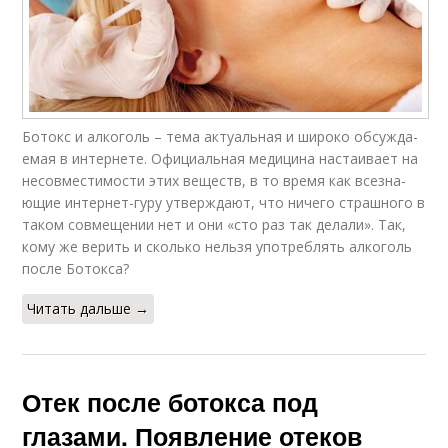
Ботокс и алкоголь – тема ак­ту­аль­ная и широко обсуж­да­
емая в ин­тернете. Официальная меди­ци­на настаивает на
несов­мес­ти­мос­ти этих веществ, в то время как все­зна­
ющие интернет-гуру утвер­жда­ют, что ничего страшно­го в
таком совмещении нет и они «сто раз так делали». Так,
кому же верить и сколько нельзя употреблять ал­коголь
после Ботокса?
Читать дальше →
Отек после ботокса под
глазами. Появление отеков