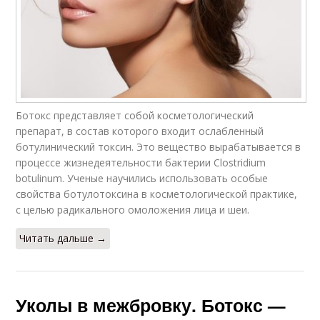
Ботокс представляет собой кос­ме­то­ло­гический
препарат, в состав которого входит ослабленный
ботулинический токсин. Это ве­щес­тво вырабатывается в
про­цес­се жизнедеятельности бактерии Clostridium
botulinum. Ученые научились использовать особые
свойства ботулотоксина в кос­ме­тологической практике,
с целью радикального омоложения лица и шеи.
Читать дальше →
Уколы в межбровку. Ботокс —