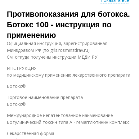
Показать все
Противопоказания для ботокса.
Ботокс в лоб
Ботокс 100 - инструкция по
применению
Официальная инструкция, зарегистрированная
Минздравом РФ (по grls.rosminzdrav.ru)
См. откуда получены инструкции МЕДИ РУ
ИНСТРУКЦИЯ
по медицинскому применению лекарственного препарата
Ботокс®
Торговое наименование препарата
Ботокс®
Международное непатентованное наименование
Ботулинический токсин типа A - гемагглютинин комплекс
Лекарственная форма