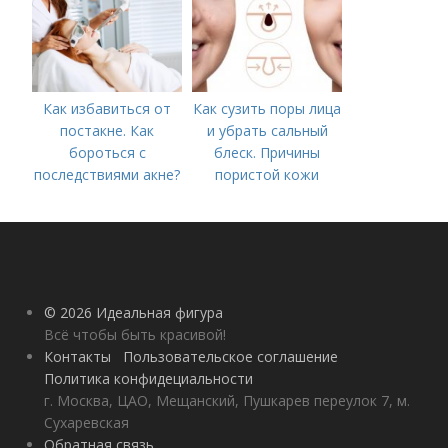
Как избавиться от
Как сузить поры лица
постакне. Как
и убрать сальный
бороться с
блеск. Причины
последствиями акне?
пористой кожи
© 2026 Идеальная фигура
Всё чтобы быть красивой!
Контакты
Пользовательское соглашение
Политика конфидециальности
г. Москва, ЦАО, Мещанский, Пушкарев переулок 7, м.
Сухаревская
Обратная связь