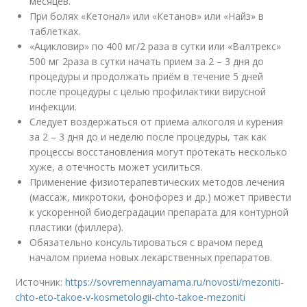
месяцев.
При болях «Кетонал» или «Кетанов» или «Найз» в
таблетках.
«Ацикловир» по 400 мг/2 раза в сутки или «Валтрекс»
500 мг 2раза в сутки начать прием за 2 – 3 дня до
процедуры и продолжать приём в течение 5 дней
после процедуры с целью профилактики вирусной
инфекции.
Следует воздержаться от приема алкоголя и курения
за 2 – 3 дня до и неделю после процедуры, так как
процессы восстановления могут протекать несколько
хуже, а отечность может усилиться.
Применение физиотерапевтических методов лечения
(массаж, микротоки, фонофорез и др.) может привести
к ускоренной биодеградации препарата для контурной
пластики (филлера).
Обязательно консультироваться с врачом перед
началом приема новых лекарственных препаратов.
Источник:
https://sovremennayamama.ru/novosti/mezoniti-
chto-eto-takoe-v-kosmetologii-chto-takoe-mezoniti