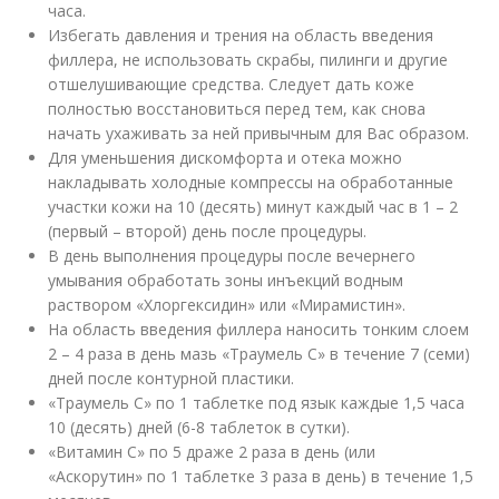
часа.
Избегать давления и трения на область введения
филлера, не использовать скрабы, пилинги и другие
отшелушивающие средства. Следует дать коже
полностью восстановиться перед тем, как снова
начать ухаживать за ней привычным для Вас образом.
Для уменьшения дискомфорта и отека можно
накладывать холодные компрессы на обработанные
участки кожи на 10 (десять) минут каждый час в 1 – 2
(первый – второй) день после процедуры.
В день выполнения процедуры после вечернего
умывания обработать зоны инъекций водным
раствором «Хлоргексидин» или «Мирамистин».
На область введения филлера наносить тонким слоем
2 – 4 раза в день мазь «Траумель С» в течение 7 (семи)
дней после контурной пластики.
«Траумель С» по 1 таблетке под язык каждые 1,5 часа
10 (десять) дней (6-8 таблеток в сутки).
«Витамин С» по 5 драже 2 раза в день (или
«Аскорутин» по 1 таблетке 3 раза в день) в течение 1,5