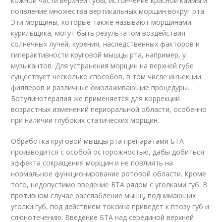
кожной части верхней губы, истончение красной каймы и
появление множества вертикальных морщин вокруг рта.
Эти морщины, которые также называют морщинами
курильщика, могут быть результатом воздействия
солнечных лучей, курения, наследственных факторов и
гиперактивности круговой мышцы рта, например, у
музыкантов. Для устранения морщин на верхней губе
существует несколько способов, в том числе инъекции
филлеров и различные омолаживающие процедуры.
Ботулинотерапия же применяется для коррекции
возрастных изменений периоральной области, особенно
при наличии глубоких статических морщин.
Обработка круговой мышцы рта препаратами БТА
производится с особой осторожностью, дабы добиться
эффекта сокращения морщин и не повлиять на
нормальное функционирование ротовой области. Кроме
того, недопустимо введение БТА рядом с уголками губ. В
противном случае расслабление мышц, поднимающих
уголки губ, под действием токсина приведет к птозу губ и
слюнотечению. Введение БТА над серединой верхней