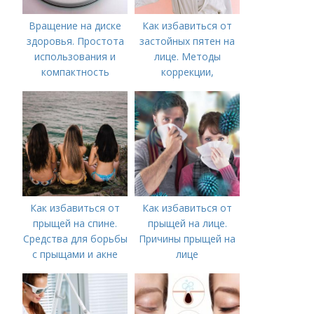
Вращение на диске
Как избавиться от
здоровья. Простота
застойных пятен на
использования и
лице. Методы
компактность
коррекции,
аппаратного лечения
акне и удаления
рубцов и шрамов
постакне
Как избавиться от
Как избавиться от
прыщей на спине.
прыщей на лице.
Средства для борьбы
Причины прыщей на
с прыщами и акне
лице