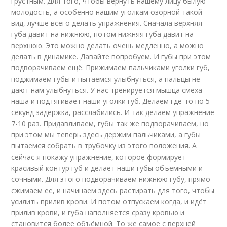
грустным. Для того, чтобы вернуть нашему лицу былую
молодость, а особенно нашим уголкам озорной такой
вид, лучше всего делать упражнения. Сначала верхняя
губа давит на нижнюю, потом нижняя губа давит на
верхнюю. Это можно делать очень медленно, а можно
делать в динамике. Давайте попробуем. И губы при этом
подворачиваем ещё. Прижимаем пальчиками уголки губ,
поджимаем губы и пытаемся улыбнуться, а пальцы не
дают нам улыбнуться. У нас тренируется мышца смеха
наша и подтягивает наши уголки губ. Делаем где-то по 5
секунд задержка, расслабились. И так делаем упражнение
7-10 раз. Придавливаем, губы так же подворачиваем, но
при этом мы теперь здесь держим пальчиками, а губы
пытаемся собрать в трубочку из этого положения. А
сейчас я покажу упражнение, которое формирует
красивый контур губ и делает наши губы объёмными и
сочными. Для этого подворачиваем нижнюю губу, прямо
сжимаем её, и начинаем здесь растирать для того, чтобы
усилить прилив крови. И потом отпускаем когда, и идёт
прилив крови, и губа наполняется сразу кровью и
становится более объёмной. То же самое с верхней