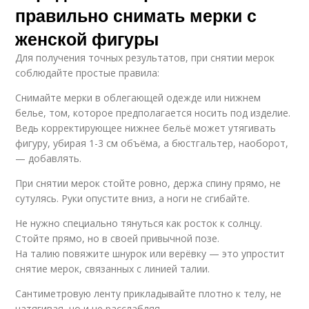
правильно снимать мерки с
женской фигуры
Для получения точных результатов, при снятии мерок
соблюдайте простые правила:
Снимайте мерки в облегающей одежде или нижнем
белье, том, которое предполагается носить под изделие.
Ведь корректирующее нижнее бельё может утягивать
фигуру, убирая 1-3 см объёма, а бюстгальтер, наоборот,
— добавлять.
При снятии мерок стойте ровно, держа спину прямо, не
сутулясь. Руки опустите вниз, а ноги не сгибайте.
Не нужно специально тянуться как росток к солнцу.
Стойте прямо, но в своей привычной позе.
На талию повяжите шнурок или верёвку — это упростит
снятие мерок, связанных с линией талии.
Сантиметровую ленту прикладывайте плотно к телу, не
натягивая, но и не расслабляя.