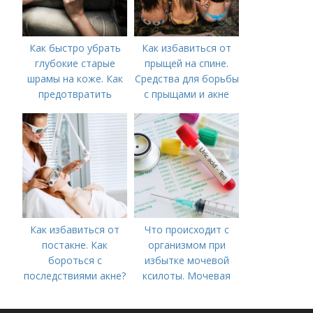
Как быстро убрать
Как избавиться от
глубокие старые
прыщей на спине.
шрамы на коже. Как
Средства для борьбы
предотвратить
с прыщами и акне
появление шрамов
Как избавиться от
Что происходит с
постакне. Как
организмом при
бороться с
избытке мочевой
последствиями акне?
ксилоты. Мочевая
кислота в крови:
норма и отклонения