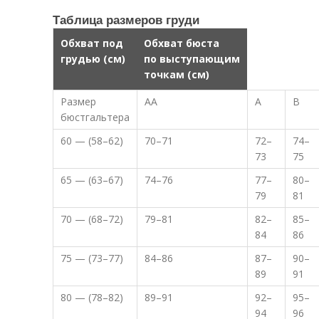
Таблица размеров груди
Обхват под
Обхват бюста
грудью (см)
по выступающим
точкам (см)
Размер
AA
A
B
бюстгальтера
60 — (58–62)
70–71
72–
74–
73
75
65 — (63–67)
74–76
77–
80–
79
81
70 — (68–72)
79–81
82–
85–
84
86
75 — (73–77)
84–86
87–
90–
89
91
80 — (78–82)
89–91
92–
95–
94
96