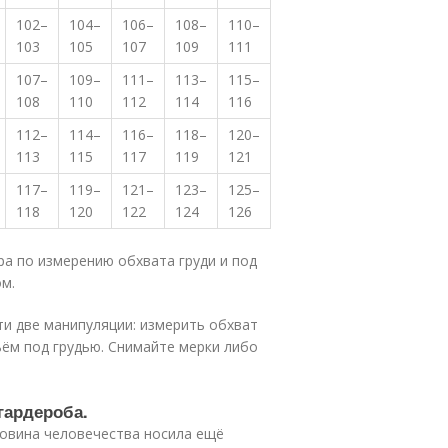
102–
104–
106–
108–
110–
103
105
107
109
111
107–
109–
111–
113–
115–
108
110
112
114
116
112–
114–
116–
118–
120–
113
115
117
119
121
117–
119–
121–
123–
125–
118
120
122
124
126
ра по измерению обхвата груди и под
ом
.
и две манипуляции: измерить обхват
ём под грудью. Снимайте мерки либо
гардероба.
ловина человечества носила ещё