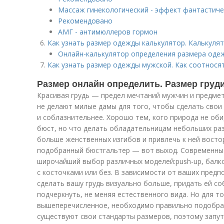
Массаж гинекологический - эффект фантастиче
Рекомендовано
АМГ - антимюллеров гормон
Как узнать размер одежды калькулятор. Калькуля
Онлайн-калькулятор определения размера одеж
Как узнать размер одежды мужской. Как соотнос
Размер онлайн определить. Размер груди
Красивая грудь — предел мечтаний мужчин и предмет
не делают милые дамы для того, чтобы сделать свои
и соблазнительнее. Хорошо тем, кого природа не оби
бюст, но что делать обладательницам небольших раз
больше женственных изгибов и привлечь к ней вост
подобранный бюстгальтер — вот выход. Современны
широчайший выбор различных моделей:
push-up
, балк
с косточками или без. В зависимости от ваших пред
сделать вашу грудь визуально больше, придать ей с
подчеркнуть, не меняя естественного вида. Но для т
вышеперечисленное, необходимо правильно подобрат
существуют свои стандарты размеров, поэтому запут