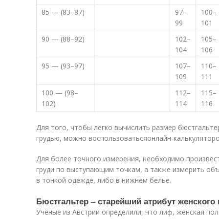
85 — (83–87)
97–
100–
99
101
90 — (88–92)
102–
105–
104
106
95 — (93–97)
107–
110–
109
111
100 — (98–
112–
115–
102)
114
116
Для того, чтобы легко вычислить размер бюстгальте
грудью, можно воспользоваться
онлайн-калькулятор
Для более точного измерения, необходимо произвест
груди по выступающим точкам, а также измерить объ
в тонкой одежде, либо в нижнем белье.
Бюстгальтер – старейший атрибут женского 
Учёные из Австрии определили, что лиф, женская по