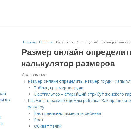
Главная
»
Новости
»
Размер онлайн определить. Размер груди - к
Размер онлайн определить
калькулятор размеров
Содержание
Размер онлайн определить. Размер груди - кальку
Таблица размеров груди
вой
Бюстгальтер – старейший атрибут женского га
ий во
Как узнать размер одежды ребенка. Как правильн
размеру
Как правильно измерить ребенка
н
Рост
 по
Обхват талии