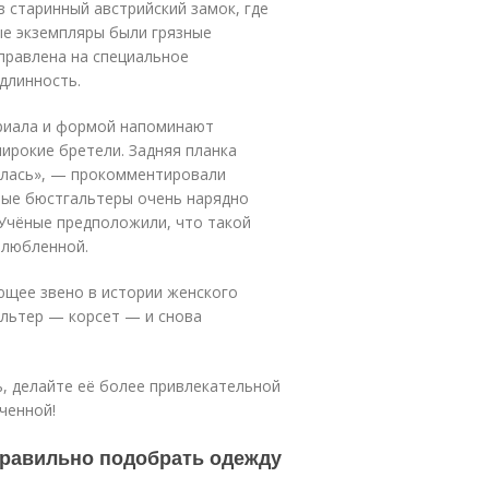
в старинный австрийский замок, где
ые экземпляры были грязные
тправлена на специальное
длинность.
риала и формой напоминают
широкие бретели. Задняя планка
пилась», — прокомментировали
ные бюстгальтеры очень нарядно
 Учёные предположили, что такой
злюбленной.
ющее звено в истории женского
альтер — корсет — и снова
, делайте её более привлекательной
ченной!
 правильно подобрать одежду