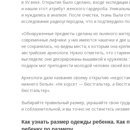
в XV веке. Открытие было сделано, входе экспедиции 
и нашли этот атрибут женского гардероба. Уникальн
и нуждались в анализе. После очистки, ткань была о
исследование радиоуглеродом, что и подтвердило по
«Обнаруженные предметы сделаны из льняного мате
современные лифчики: у них имеются чашечки и две 
не сохранилась, но видны места, к которым она кре
австрийские археологи. Нужно отметить, что старин
выглядели: они декорированы вышивкой и кружевом.
подарок мог преподнести молодой человек своей во
Археологи дали название своему открытию «недоста
нижнего белья»: «Не корсет — бюстгальтер, а бюстг
бюстгальтер».
Выбирайте правильный размер, украшайте свою грудь
и соблазнительной, и вы точно не останетесь незаме
Как узнать размер одежды ребенка. Как
ребенку по размеру