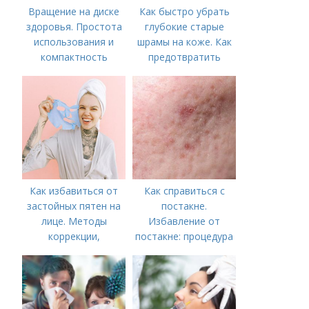
Вращение на диске
Как быстро убрать
здоровья. Простота
глубокие старые
использования и
шрамы на коже. Как
компактность
предотвратить
появление шрамов
Как избавиться от
Как справиться с
застойных пятен на
постакне.
лице. Методы
Избавление от
коррекции,
постакне: процедура
аппаратного лечения
акне и удаления
рубцов и шрамов
постакне