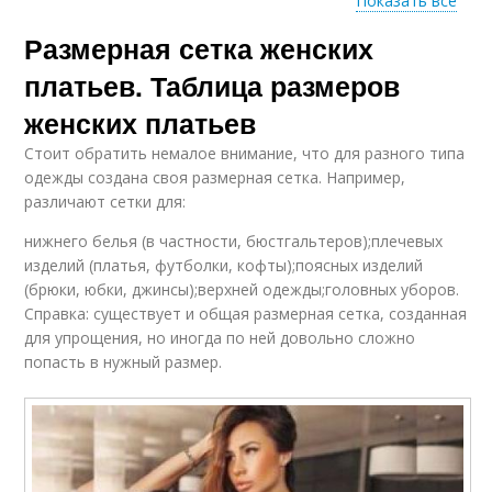
Показать все
Размерная сетка женских
Женские мерки
Женская куртка
платьев. Таблица размеров
женских платьев
Стоит обратить немалое внимание, что для разного типа
одежды создана своя размерная сетка. Например,
различают сетки для:
нижнего белья (в частности, бюстгальтеров);плечевых
изделий (платья, футболки, кофты);поясных изделий
(брюки, юбки, джинсы);верхней одежды;головных уборов.
Справка: существует и общая размерная сетка, созданная
для упрощения, но иногда по ней довольно сложно
попасть в нужный размер.