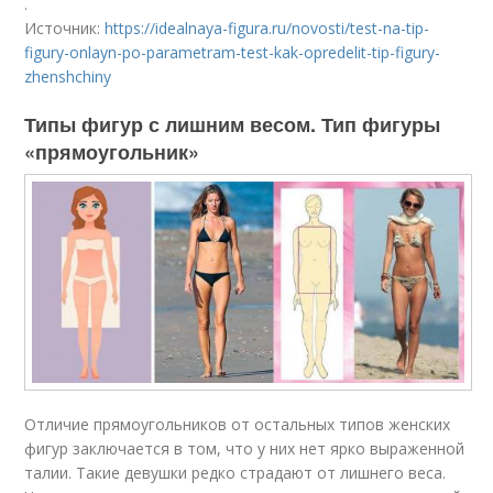
.
Источник:
https://idealnaya-figura.ru/novosti/test-na-tip-
figury-onlayn-po-parametram-test-kak-opredelit-tip-figury-
zhenshchiny
Типы фигур с лишним весом. Тип фигуры
«прямоугольник»
Отличие прямоугольников от остальных типов женских
фигур заключается в том, что у них нет ярко выраженной
талии. Такие девушки редко страдают от лишнего веса.