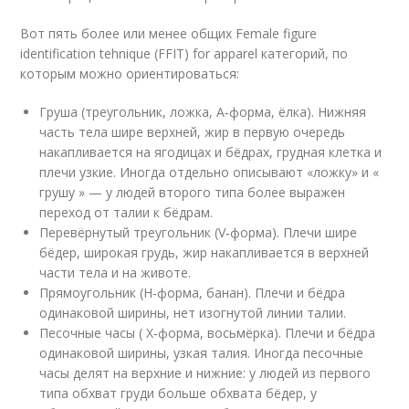
Вот пять более или менее общих
Female figure
identification tehnique (FFIT) for apparel категорий, по
которым можно ориентироваться:
Груша (треугольник, ложка, А‑форма, ёлка). Нижняя
часть тела шире верхней, жир в первую очередь
накапливается на ягодицах и бёдрах, грудная клетка и
плечи узкие. Иногда отдельно описывают «ложку» и «
грушу » — у людей второго типа более выражен
переход от талии к бёдрам.
Перевёрнутый треугольник (V‑форма). Плечи шире
бёдер, широкая грудь, жир накапливается в верхней
части тела и на животе.
Прямоугольник (H‑форма, банан). Плечи и бёдра
одинаковой ширины, нет изогнутой линии талии.
Песочные часы ( X‑форма, восьмёрка). Плечи и бёдра
одинаковой ширины, узкая талия. Иногда песочные
часы делят на верхние и нижние: у людей из первого
типа обхват груди больше обхвата бёдер, у