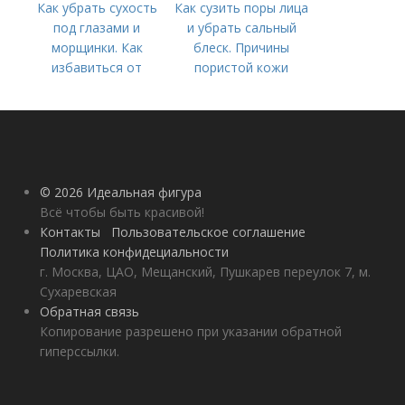
Как убрать сухость
Как сузить поры лица
под глазами и
и убрать сальный
морщинки. Как
блеск. Причины
избавиться от
пористой кожи
морщин под глазами:
косметологические
процедуры
© 2026 Идеальная фигура
Всё чтобы быть красивой!
Контакты
Пользовательское соглашение
Политика конфидециальности
г. Москва, ЦАО, Мещанский, Пушкарев переулок 7, м.
Сухаревская
Обратная связь
Копирование разрешено при указании обратной
гиперссылки.