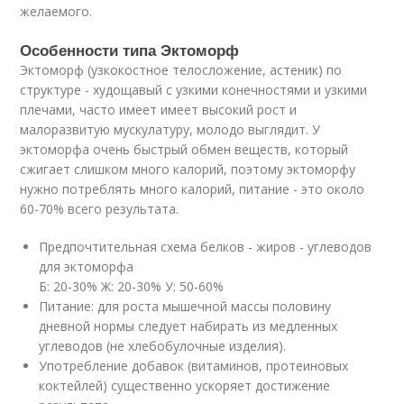
желаемого.
Особенности типа Эктоморф
Эктоморф (узкокостное телосложение, астеник) по
структуре - худощавый с узкими конечностями и узкими
плечами, часто имеет имеет высокий рост и
малоразвитую мускулатуру, молодо выглядит. У
эктоморфа очень быстрый обмен веществ, который
сжигает слишком много калорий, поэтому эктоморфу
нужно потреблять много калорий, питание - это около
60-70% всего результата.
Предпочтительная схема белков - жиров - углеводов
для эктоморфа
Б: 20-30% Ж: 20-30% У: 50-60%
Питание: для роста мышечной массы половину
дневной нормы следует набирать из медленных
углеводов (не хлебобулочные изделия).
Употребление добавок (витаминов, протеиновых
коктейлей) существенно ускоряет достижение