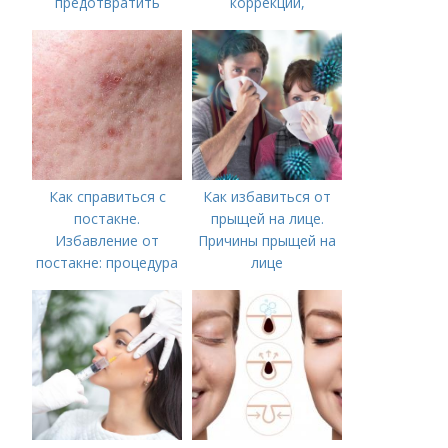
предотвратить
коррекции,
появление шрамов
аппаратного лечения
акне и удаления
рубцов и шрамов
постакне
Как справиться с
Как избавиться от
постакне.
прыщей на лице.
Избавление от
Причины прыщей на
постакне: процедура
лице