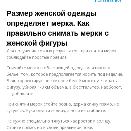
Показать все
Размер женской одежды
Женские мерки
Женская фигура
определяет мерка. Как
правильно снимать мерки с
женской фигуры
Одежды для
Женские фигуры
прямоугольника
Для получения точных результатов, при снятии мерок
соблюдайте простые правила:
Снимайте мерки в облегающей одежде или нижнем
белье, том, которое предполагается носить под изделие.
Одежды для мужчин
Женский гардероб
Ведь корректирующее нижнее бельё может утягивать
фигуру, убирая 1-3 см объёма, а бюстгальтер, наоборот,
— добавлять.
При снятии мерок стойте ровно, держа спину прямо, не
Одежды по
Одежды по расчету
сутулясь. Руки опустите вниз, а ноги не сгибайте.
параметрам
Не нужно специально тянуться как росток к солнцу.
Стойте прямо, но в своей привычной позе.