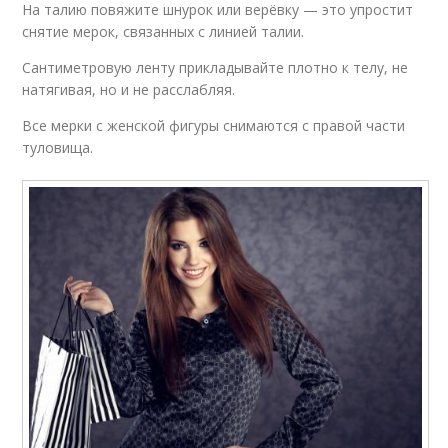
На талию повяжите шнурок или верёвку — это упростит
Одежды между
снятие мерок, связанных с линией талии.
Одежды по таблице
размерами
Сантиметровую ленту прикладывайте плотно к телу, не
натягивая, но и не расслабляя.
Все мерки с женской фигуры снимаются с правой части
Верхний одежда
Одежды по росту
туловища.
Вес для верхней
Женская куртка
одежды
Одежда для
Одежды по госту
миниатюрных
женщин