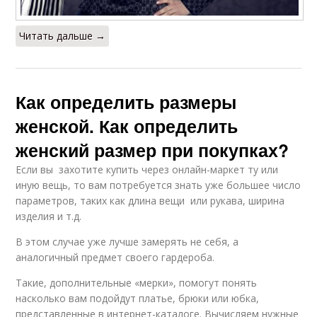
Одежда для женщин
Одежда для полных и
Читать дальше →
Одежды для детей
Женские куртки
Как определить размеры
женской. Как определить
женский размер при покупках?
Одежды для
Детская одежда
Если вы захотите купить через онлайн-маркет ту или
женщины
иную вещь, то вам потребуется знать уже большее число
параметров, таких как длина вещи или рукава, ширина
изделия и т.д.
Одежды из россии
Одежды в европе
В этом случае уже лучше замерять не себя, а
аналогичный предмет своего гардероба.
Такие, дополнительные «мерки», помогут понять
насколько вам подойдут платье, брюки или юбка,
Одежды в
Мерки для женской
представленные в интернет-каталоге. Вычисляем нужные