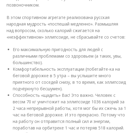
позвоночником.
В этом спортивном агрегате реализована русская
народная мудрость «поспешай медленно». Размышляя
над вопросом, сколько калорий сжигается на
«неэффективном» эллипсоиде, не сбрасывайте со счетов:
Его максимальную пригодность для людей с
различными проблемами со здоровьем (а таких, увы,
большинство).
Комфортабельность эксплуатации (побегайте-ка на
беговой дорожке в 5 утра – вы услышите много
приятного от соседей снизу, в то время, как эллипсоид
подчёркнуто бесшумен).
Способность «щадить» Вас! Это важно. Человек с
весом 70 кг уничтожит на эллипсоиде 1036 калорий за
2 часа непрерывной работы, хотя мог бы их сжечь за 1
час на беговой дорожке. И это прекрасно. Потому что
на работу он отправится полный сил и энергии,
поработав на орбитреке 1 час и потеряв 518 калорий.