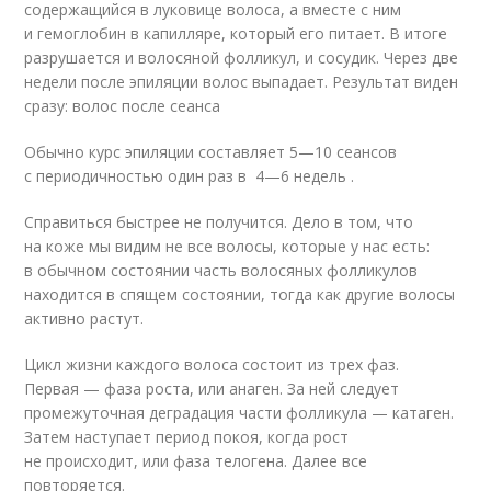
содержащийся в луковице волоса, а вместе с ним
и гемоглобин в капилляре, который его питает. В итоге
разрушается и волосяной фолликул, и сосудик. Через две
недели после эпиляции волос выпадает. Результат виден
сразу: волос после сеанса
Обычно курс эпиляции составляет 5—10 сеансов
с периодичностью один раз в 4—6 недель .
Справиться быстрее не получится. Дело в том, что
на коже мы видим не все волосы, которые у нас есть:
в обычном состоянии часть волосяных фолликулов
находится в спящем состоянии, тогда как другие волосы
активно растут.
Цикл жизни каждого волоса состоит из трех фаз.
Первая — фаза роста, или анаген. За ней следует
промежуточная деградация части фолликула — катаген.
Затем наступает период покоя, когда рост
не происходит, или фаза телогена. Далее все
повторяется.