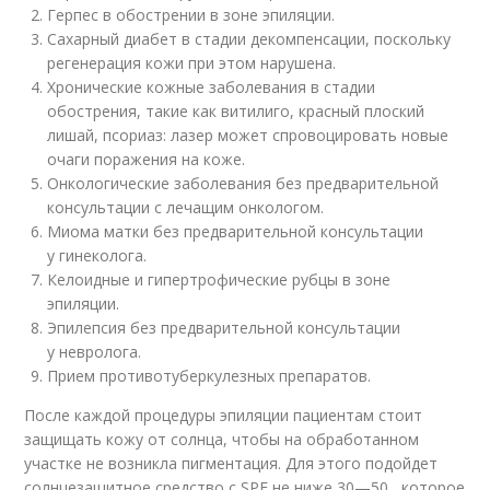
Герпес в обострении в зоне эпиляции.
Сахарный диабет в стадии декомпенсации, поскольку
регенерация кожи при этом нарушена.
Хронические кожные заболевания в стадии
обострения, такие как витилиго, красный плоский
лишай, псориаз: лазер может спровоцировать новые
очаги поражения на коже.
Онкологические заболевания без предварительной
консультации с лечащим онкологом.
Миома матки без предварительной консультации
у гинеколога.
Келоидные и гипертрофические рубцы в зоне
эпиляции.
Эпилепсия без предварительной консультации
у невролога.
Прием противотуберкулезных препаратов.
После каждой процедуры эпиляции пациентам стоит
защищать кожу от солнца, чтобы на обработанном
участке не возникла пигментация. Для этого подойдет
солнцезащитное средство с SPF не ниже 30—50 , которое