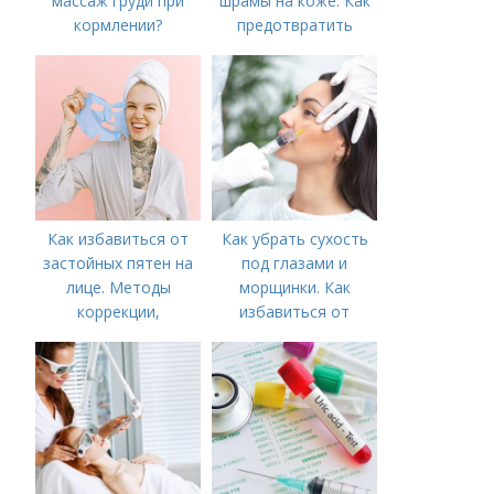
массаж груди при
шрамы на коже. Как
кормлении?
предотвратить
появление шрамов
Как избавиться от
Как убрать сухость
застойных пятен на
под глазами и
лице. Методы
морщинки. Как
коррекции,
избавиться от
аппаратного лечения
морщин под глазами:
акне и удаления
косметологические
рубцов и шрамов
процедуры
постакне