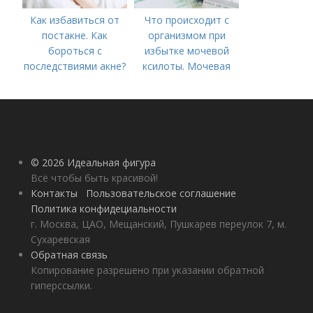
Как избавиться от
Что происходит с
постакне. Как
организмом при
бороться с
избытке мочевой
последствиями акне?
ксилоты. Мочевая
кислота в крови:
норма и отклонения
© 2026 Идеальная фигура
Всё чтобы быть красивой!
Контакты
Пользовательское соглашение
Политика конфидециальности
г. Москва, ЦАО, Мещанский, Пушкарев переулок 7, м.
Сухаревская
Обратная связь
Копирование разрешено при указании обратной
гиперссылки.