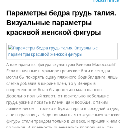
Показать все
Параметры бедра грудь талия.
Разница между
Фигуры по росту
талией
Визуальные параметры
красивой женской фигуры
А вам нравится фигура скульптуры Венеры Милосской?
Если изваянные в мраморе греческие боги и сегодня
могли бы покорять сцену пляжного бодибилдинга, лишь
слегка добавив в ширине плеч, то у Венеры в
современности было бы довольно мало шансов.
Довольно полный живот, относительно небольшие
груди, узкие и покатые плечи, да и вообще, с таким
лишним весом – только в бухгалтерши в соседний отдел,
а не в красавицы. Надо понимать, что «сушеные» женские
фигуры стали трендом только в 20 веке, и пришли к нам с
подиумов. В Древности оценивались пропорции и, так