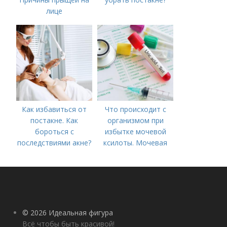
лице
Как избавиться от
Что происходит с
постакне. Как
организмом при
бороться с
избытке мочевой
последствиями акне?
ксилоты. Мочевая
кислота в крови:
норма и отклонения
© 2026 Идеальная фигура
Всё чтобы быть красивой!