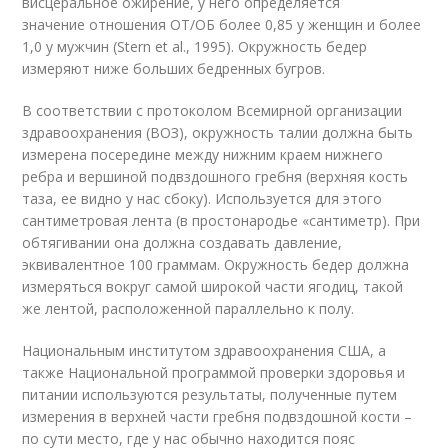
висцеральное ожирение, у него определяется
значение отношения ОТ/ОБ более 0,85 у женщин и более
1,0 у мужчин (Stern et al., 1995). Окружность бедер
измеряют ниже больших бедренных бугров.
В соответствии с протоколом Всемирной организации
здравоохранения (ВОЗ), окружность талии должна быть
измерена посередине между нижним краем нижнего
ребра и вершиной подвздошного гребня (верхняя кость
таза, ее видно у нас сбоку). Используется для этого
сантиметровая лента (в простонародье «сантиметр). При
обтягивании она должна создавать давление,
эквивалентное 100 граммам. Окружность бедер должна
измеряться вокруг самой широкой части ягодиц, такой
же лентой, расположенной параллельно к полу.
Национальным институтом здравоохранения США, а
также Национальной программой проверки здоровья и
питании используются результаты, полученные путем
измерения в верхней части гребня подвздошной кости –
по сути место, где у нас обычно находится пояс