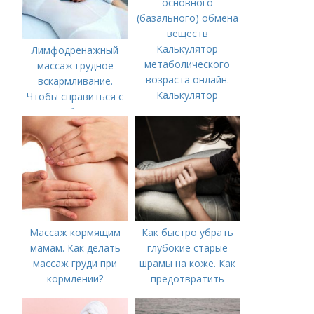
Калькулятор
Лимфодренажный
метаболического
массаж грудное
возраста онлайн.
вскармливание.
Калькулятор
Чтобы справиться с
основного
нагрубанием,
(базального) обмена
необходимо
веществ
предпринять
следующие действия:
Массаж кормящим
Как быстро убрать
мамам. Как делать
глубокие старые
массаж груди при
шрамы на коже. Как
кормлении?
предотвратить
появление шрамов