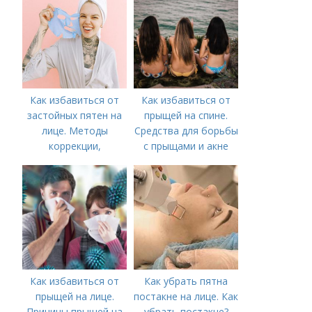
Как избавиться от
Как избавиться от
застойных пятен на
прыщей на спине.
лице. Методы
Средства для борьбы
коррекции,
с прыщами и акне
аппаратного лечения
акне и удаления
рубцов и шрамов
постакне
Как избавиться от
Как убрать пятна
прыщей на лице.
постакне на лице. Как
Причины прыщей на
убрать постакне?