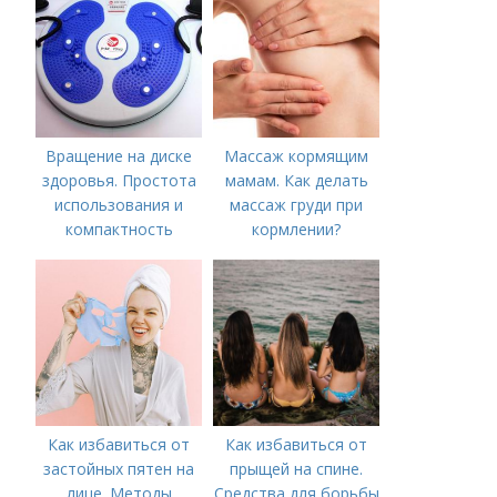
предпринять
следующие действия:
Вращение на диске
Массаж кормящим
здоровья. Простота
мамам. Как делать
использования и
массаж груди при
компактность
кормлении?
Как избавиться от
Как избавиться от
застойных пятен на
прыщей на спине.
лице. Методы
Средства для борьбы