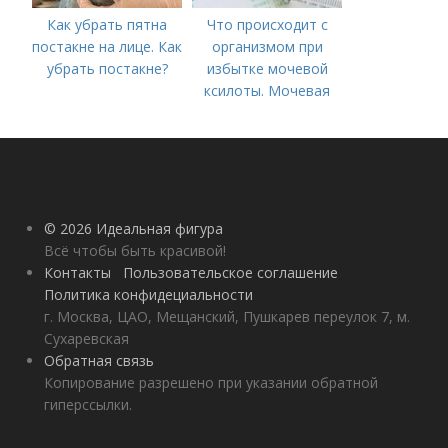
Как убрать пятна
Что происходит с
постакне на лице. Как
организмом при
убрать постакне?
избытке мочевой
ксилоты. Мочевая
кислота в крови:
норма и отклонения
© 2026 Идеальная фигура
Всё чтобы быть красивой!
Контакты
Пользовательское соглашение
Политика конфидециальности
г. Москва, ЦАО, Мещанский, Пушкарев переулок 7, м.
Сухаревская
Обратная связь
Копирование разрешено при указании обратной
гиперссылки.