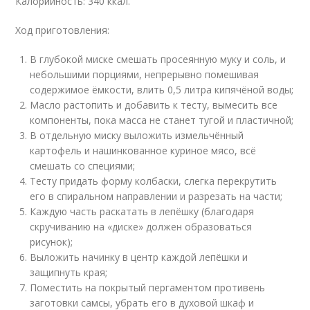
Калорийность: 340 ккал.
Ход приготовления:
В глубокой миске смешать просеянную муку и соль, и
небольшими порциями, непрерывно помешивая
содержимое ёмкости, влить 0,5 литра кипячёной воды;
Масло растопить и добавить к тесту, вымесить все
компоненты, пока масса не станет тугой и пластичной;
В отдельную миску выложить измельчённый
картофель и нашинкованное куриное мясо, всё
смешать со специями;
Тесту придать форму колбаски, слегка перекрутить
его в спиральном направлении и разрезать на части;
Каждую часть раскатать в лепёшку (благодаря
скручиванию на «диске» должен образоваться
рисунок);
Выложить начинку в центр каждой лепёшки и
защипнуть края;
Поместить на покрытый пергаментом противень
заготовки самсы, убрать его в духовой шкаф и