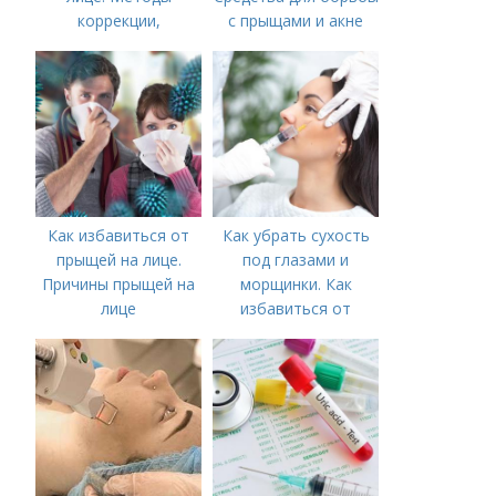
коррекции,
с прыщами и акне
аппаратного лечения
акне и удаления
рубцов и шрамов
постакне
Как избавиться от
Как убрать сухость
прыщей на лице.
под глазами и
Причины прыщей на
морщинки. Как
лице
избавиться от
морщин под глазами:
косметологические
процедуры