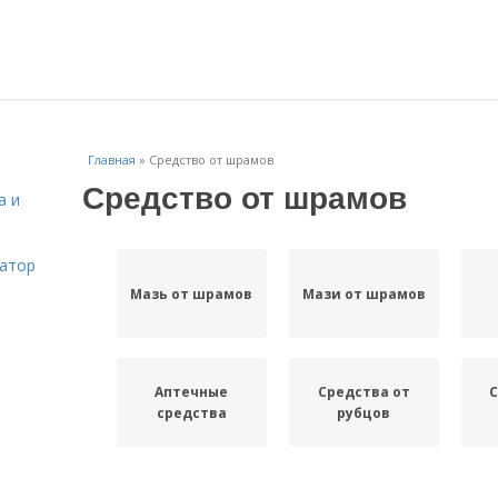
Главная
»
Средство от шрамов
Средство от шрамов
а и
затор
Мазь от шрамов
Мази от шрамов
Аптечные
Средства от
С
средства
рубцов