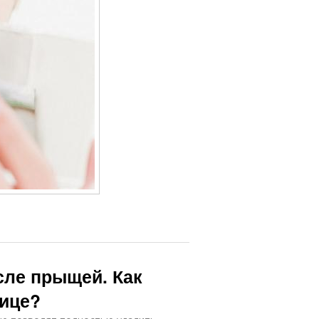
сле прыщей. Как
лице?