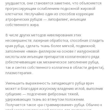
ухудшается, они становятся заметнее, что объясняется
прогрессирующим ослаблением подкожной жировой
клетчатки. Неслучайно один из способов коррекции
атрофических рубцов — липофилинг, инъекции
собственного жира.
В числе других методов нивелирования этих
несовершенств: лазерная обработка, способная сгладить
края рубца, сделать ткань более мягкой, подвижной;
заполнение «ямки» филлером на основе г иалуроновой
кислоты или инъекции препаратов коллагенового ряда
(обеспечивающие как механическое заполнение рубца,
так и синтез собственного коллагена в области дефекта),
плазмотерапия .
Уменьшить выраженность западающего рубца врач
может и благодаря искусному владению иглой, выполнив
субцизию — подсечение фиброзных тяжей,
удерживающих ткань во втянутом положении.
Получается такое «ра стравмирование» рубца. Обычно к