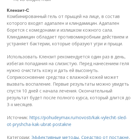
Клензит-С
Комбинированный гель от прыщей на лице, в состав
которого входят адапален и клиндамицин. Адапален
борется с комедонами и излишком кожного сала.
Клиндамицин обладает противомикробным действием и
устраняет бактерии, которые образуют угри и прыщи.
Использовать Клензит рекомендуется один раз в день,
избегая попадания на слизистую. Перед нанесением геля
нужно очистить кожу и дать ей высохнуть.
Соприкосновение средства с влажной кожей может
вызвать воспаление. Первые результаты можно увидеть
спустя 10 дней с начала лечения. Окончательный
результат будет после полного курса, который длится до
3-х месяцев.
Источник:
https://pohudeymax.ru/novosti/kak-vylechit-sled-
ot-pryshcha-kak-ubrat-postakne
Категории:
Эффективные методы
,
Средство от постакне
,