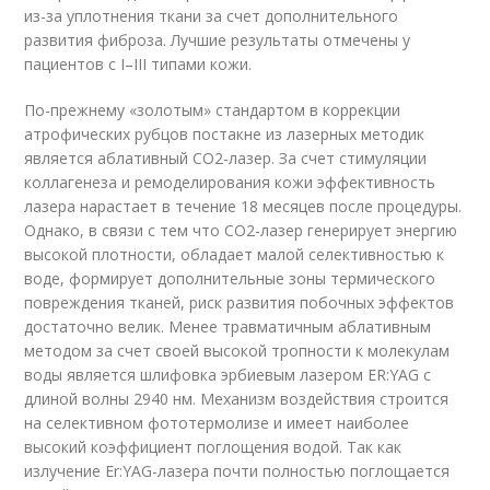
из-за уплотнения ткани за счет дополнительного
развития фиброза. Лучшие результаты отмечены у
пациентов с I–III типами кожи.
По-прежнему «золотым» стандартом в коррекции
атрофических рубцов постакне из лазерных методик
является аблативный СО2-лазер. За счет стимуляции
коллагенеза и ремоделирования кожи эффективность
лазера нарастает в течение 18 месяцев после процедуры.
Однако, в связи с тем что СО2-лазер генерирует энергию
высокой плотности, обладает малой селективностью к
воде, формирует дополнительные зоны термического
повреждения тканей, риск развития побочных эффектов
достаточно велик. Менее травматичным аблативным
методом за счет своей высокой тропности к молекулам
воды является шлифовка эрбиевым лазером ER:YAG с
длиной волны 2940 нм. Механизм воздействия строится
на селективном фототермолизе и имеет наиболее
высокий коэффициент поглощения водой. Так как
излучение Er:YAG-лазера почти полностью поглощается