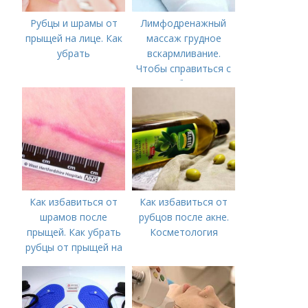
Рубцы и шрамы от
Лимфодренажный
прыщей на лице. Как
массаж грудное
убрать
вскармливание.
Чтобы справиться с
нагрубанием,
необходимо
предпринять
следующие действия:
Как избавиться от
Как избавиться от
шрамов после
рубцов после акне.
прыщей. Как убрать
Косметология
рубцы от прыщей на
лице?