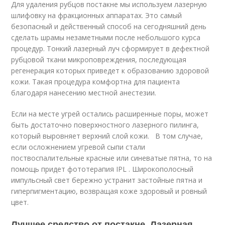
Для удаления рубцов постакне мы используем лазерную
шлифовку на фракционных аппаратах. Это самый
безопасный и действенный способ на сегодняшний день
сделать шрамы незаметными после небольшого курса
процедур. Тонкий лазерный луч сформирует в дефектной
рубцовой ткани микроповреждения, последующая
регенерация которых приведет к образованию здоровой
кожи. Такая процедура комфортна для пациента
благодаря нанесению местной анестезии.
Если на месте угрей остались расширенные поры, может
быть достаточно поверхностного лазерного пилинга,
который выровняет верхний слой кожи. В том случае,
если осложнением угревой сыпи стали
поствоспалительные красные или синеватые пятна, то на
помощь придет фототерапия IPL . Широкополосный
импульсный свет бережно устранит застойные пятна и
гиперпигментацию, возвращая коже здоровый и ровный
цвет.
Лучшее средство от постакне. Лазерная