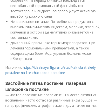
созревания, в период климакса наблюдается
нестабильный гормональный фон. Избыток
тестостерона и андрогенов провоцирует активную
выработку кожного сала.
Неправильное питание. Потребление продуктов с
высоким гликемическим индексом, молочки, жареной,
копченой и острой еды негативно сказывается на
состоянии кожи.
Длительный прием некоторых медпрепаратов. При
лечении гормональными препаратами, а также
содержащими бром, йод, угревая болезнь может
обостряться.
Источник:
https://idealnaya-figura.ru/stati/kak-ubrat-sledy-
postakne-na-lice-chto-takoe-postakne
Застойные пятна постакне. Лазерная
шлифовка постакне
— частое осложнение после акне. Н а месте активных
воспалений часто остаются различные виды рубцов —
гипертрофические, атрофические и др., а также пятна,