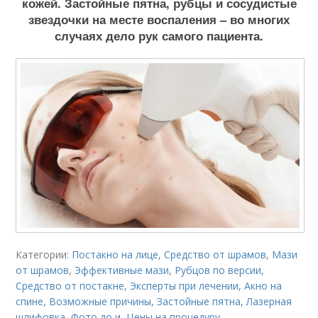
кожей. Застойные пятна, рубцы и сосудистые
звездочки на месте воспаления – во многих
случаях дело рук самого пациента.
Категории:
Постакно на лице
,
Средство от шрамов
,
Мази
от шрамов
,
Эффективные мази
,
Рубцов по версии
,
Средство от постакне
,
Эксперты при лечении
,
Акно на
спине
,
Возможные причины
,
Застойные пятна
,
Лазерная
шлифовка
,
Фото до и
,
Цены на процедуру