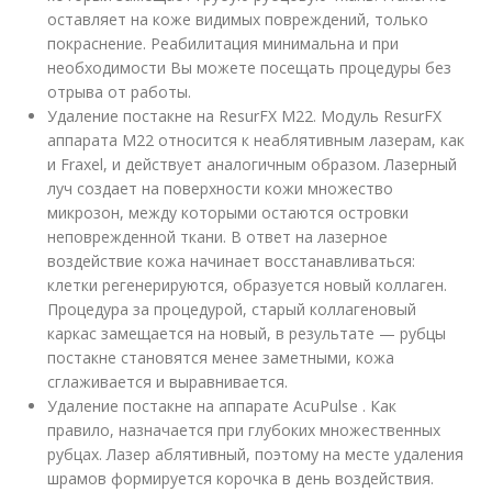
оставляет на коже видимых повреждений, только
покраснение. Реабилитация минимальна и при
необходимости Вы можете посещать процедуры без
отрыва от работы.
Удаление постакне на ResurFX М22. Модуль ResurFX
аппарата М22 относится к неаблятивным лазерам, как
и Fraxel, и действует аналогичным образом. Лазерный
луч создает на поверхности кожи множество
микрозон, между которыми остаются островки
неповрежденной ткани. В ответ на лазерное
воздействие кожа начинает восстанавливаться:
клетки регенерируются, образуется новый коллаген.
Процедура за процедурой, старый коллагеновый
каркас замещается на новый, в результате — рубцы
постакне становятся менее заметными, кожа
сглаживается и выравнивается.
Удаление постакне на аппарате AcuPulse . Как
правило, назначается при глубоких множественных
рубцах. Лазер аблятивный, поэтому на месте удаления
шрамов формируется корочка в день воздействия.