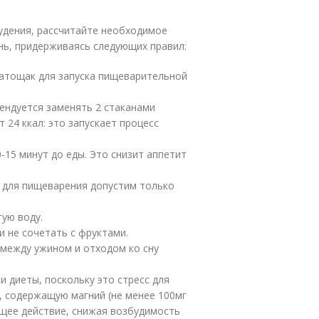
удения, рассчитайте необходимое
ень, придерживаясь следующих правил:
атощак для запуска пищеварительной
ндуется заменять 2 стаканами
 24 ккал: это запускает процесс
-15 минут до еды. Это снизит аппетит
а для пищеварения допустим только
тую воду.
 не сочетать с фруктами.
о между ужином и отходом ко сну
и диеты, поскольку это стресс для
, содержащую магний (не менее 100мг
ющее действие, снижая возбудимость