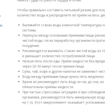
нанесёт удар по работе сердца и почек.
Чтобы правильно составить питьевой режим для пох
количество воды и распределите её приём на весь д
?
Выпивайте стакан воды комнатной температуры н
ом
системы.
Перекусы между основными приёмами пищи рекоме
чистой воды. На их переработку организм потратит
похудения.
Рекомендуется выпивать стакан чистой воды за 10
и уменьшит количество потребляемой пищи.
Нельзя пить после еды. Приём жидкости без вред
через 20-30 минут после приема пищи.
Супы, чай, кофе и другие напитки не заменяют чис
Воду между приёмами пищи нужно пить медленно и
Врачи не рекомендуют пить воду за час до сна, н
обязательны приёмы жидкости.
При частых стрессовых ситуациях и при соблюдени
организма, рекомендуется пить минеральную воду
на 1 л). Этот микроэлемент оказывает успокаива