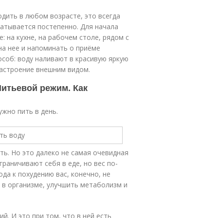
дить в любом возрасте, это всегда
батывается постепенно. Для начала
: на кухне, на рабочем столе, рядом с
на нее и напоминать о приёме
особ: воду наливают в красивую яркую
астроение внешним видом.
Питьевой режим. Как
ужно пить в день.
ть. Но это далеко не самая очевидная
граничивают себя в еде, но вес по-
ода к похудению вас, конечно, не
 в организме, улучшить метаболизм и
й. И это при том, что в ней есть