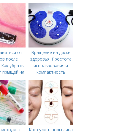
авиться от
Вращение на диске
ов после
здоровья. Простота
 Как убрать
использования и
т прыщей на
компактность
ице?
оисходит с
Как сузить поры лица