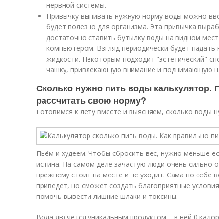
нервной системы.
Привычку выпивать нужную норму воды можно вво
будет полезно для организма. Эта привычка выра
достаточно ставить бутылку воды на видном месте
компьютером. Взгляд периодически будет падать 
жидкости. Некоторым подходит "эстетический" сп
чашку, привлекающую внимание и поднимающую н
Сколько нужно пить воды калькулятор. 
рассчитать свою норму?
Готовимся к лету вместе и выясняем, сколько воды н
Пьём и худеем. Чтобы сбросить вес, нужно меньше ес
истина. На самом деле зачастую люди очень сильно о
прежнему стоит на месте и не уходит. Сама по себе в
приведет, но сможет создать благоприятные условия
помочь вывести лишние шлаки и токсины.
Вода является уникальным продуктом – в ней 0 калори