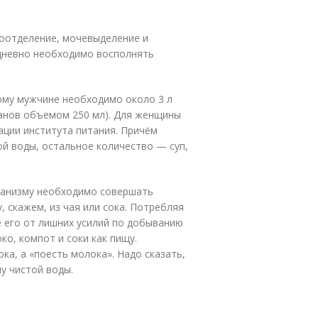
тоотделение, мочевыделение и
дневно необходимо восполнять
ому мужчине необходимо около 3 л
канов объемом 250 мл). Для женщины
дации института питания. Причём
й воды, остальное количество — суп,
рганизму необходимо совершать
 скажем, из чая или сока. Потребляя
е его от лишних усилий по добыванию
ко, компот и соки как пищу.
ка, а «поесть молока». Надо сказать,
у чистой воды.