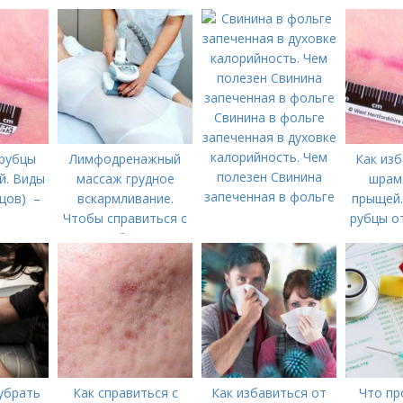
Свинина в фольге
запеченная в духовке
калорийность. Чем
 рубцы
Лимфодренажный
Как изб
полезен Свинина
й. Виды
массаж грудное
шрам
запеченная в фольге
цов) –
вскармливание.
прыщей.
Чтобы справиться с
рубцы о
нагрубанием,
л
необходимо
предпринять
следующие действия:
убрать
Как справиться с
Как избавиться от
Что пр