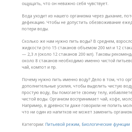
ощущать, что он неважно себя чувствует.
Вода уходит из нашего организма через дыхание, по
дефекацию. Чтобы не допустить обезвоживание еже
потери воды.
Сколько же нам нужно пить воды? В среднем, взросл
жидкости (это 15 стаканов объемом 200 мл и 12 ста
— 2,3 л (около 12 стаканов 200 мл). Таковы рекомен
около 8 стаканов необходимо именно чистой питьево
чай, компот и пр.
Почему нужно пить именно воду? Дело в том, что о
дополнительные усилия, чтобы выделить чистую воду,
простую воду, Вы помогаете своему телу, избавляет
чистой воды. Организм воспринимает чай, кофе, моло
Например, в древности даже говорили не попить моло
что ни один из напитков не может заменить организм
Категории:
Питьевой режим
,
Биологические функции