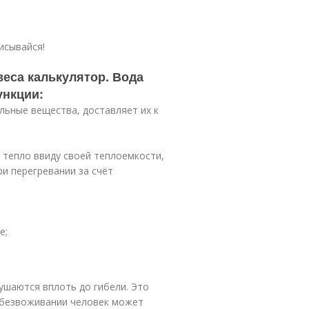
исывайся!
веса калькулятор. Вода
ункции:
льные вещества, доставляет их к
 тепло ввиду своей теплоемкости,
ри перегревании за счёт
е;
ушаются вплоть до гибели. Это
обезвоживании человек может