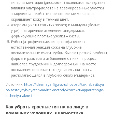
гиперпигментация (дисхромия) возникают вследствие
влияния ультрафиолета на травмированные участки
эпидермиса – избыточное скопление меланина
окрашивает кожу в темный цвет.
Атеромы (кисты сальных желёз) и милиумы (белые
угри) – вторичные изменения эпидермиса,
формирующие плотные узелки – кисты.
Рубцы (атрофические, гипертрофические) –
естественная реакция кожи на глубокие
воспалительные очаги. Рубцы бывают разной глубины,
формы и размера и избавление от них – процесс
наиболее трудоемкий и долгосрочный. На месте
воспаления возникает соединительная ткань,
располагающаяся в глубоких слоях эпидермиса.
Источник:
https://idealnaya-figura.ru/novosti/kak-izbavitsya-
ot-zastoynyh-pyaten-na-lice-metody-korrekcii-apparatnogo-
lecheniya-akne-i
Как убрать красные пятна на лице в
домашних условиях. Диагностика