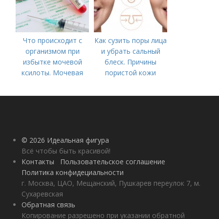
Что происходит с
Как сузить поры лица
организмом при
и убрать сальный
избытке мочевой
блеск. Причины
ксилоты. Мочевая
пористой кожи
кислота в крови:
норма и отклонения
© 2026 Идеальная фигура
Всё чтобы быть красивой!
Контакты
Пользовательское соглашение
Политика конфидециальности
г. Москва, ЦАО, Мещанский, Пушкарев переулок 7, м.
Сухаревская
Обратная связь
Копирование разрешено при указании обратной