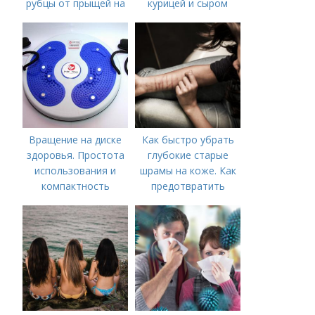
рубцы от прыщей на
курицей и сыром
лице?
Вращение на диске
Как быстро убрать
здоровья. Простота
глубокие старые
использования и
шрамы на коже. Как
компактность
предотвратить
появление шрамов