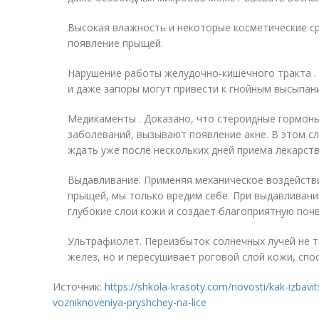
Высокая влажность и некоторые косметические с
появление прыщей.
Нарушение работы желудочно-кишечного тракта . 
и даже запоры могут привести к гнойным высыпани
Медикаменты . Доказано, что стероидные гормон
заболеваний, вызывают появление акне. В этом с
ждать уже после нескольких дней приема лекарств
Выдавливание. Применяя механическое воздейств
прыщей, мы только вредим себе. При выдавливани
глубокие слои кожи и создает благоприятную почв
Ультрафиолет. Переизбыток солнечных лучей не т
желез, но и пересушивает роговой слой кожи, сп
Источник:
https://shkola-krasoty.com/novosti/kak-izbavit
vozniknoveniya-pryshchey-na-lice