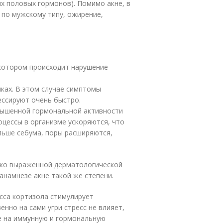
х половых гормонов). Помимо акне, в
 по мужскому типу, ожирение,
 котором происходит нарушение
ках. В этом случае симптомы
ессируют очень быстро.
вышенной гормональной активности
оцессы в организме ускоряются, что
ольше себума, поры расширяются,
ярко выраженной дерматологической
анамнезе акне такой же степени.
есса кортизола стимулирует
нно на сами угри стресс не влияет,
е на иммунную и гормональную