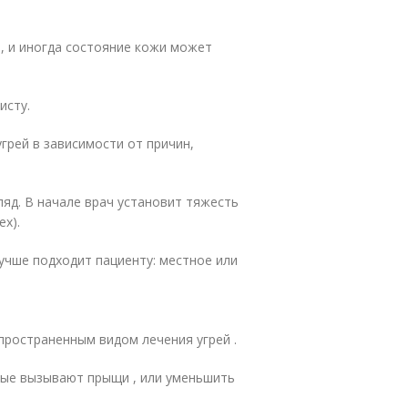
я, и иногда состояние кожи может
исту.
грей в зависимости от причин,
ляд. В начале врач установит тяжесть
х).
учше подходит пациенту: местное или
пространенным видом лечения угрей .
рые вызывают прыщи , или уменьшить