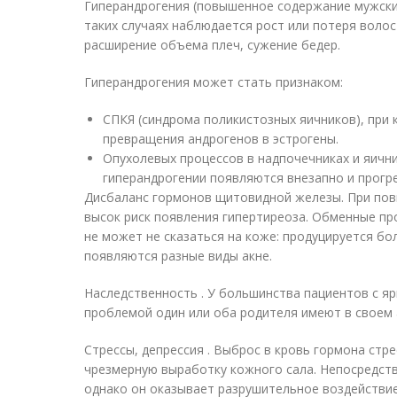
Гиперандрогения (повышенное содержание мужски
таких случаях наблюдается рост или потеря волос
расширение объема плеч, сужение бедер.
Гиперандрогения может стать признаком:
СПКЯ (синдрома поликистозных яичников), при
превращения андрогенов в эстрогены.
Опухолевых процессов в надпочечниках и яични
гиперандрогении появляются внезапно и прогр
Дисбаланс гормонов щитовидной железы. При по
высок риск появления гипертиреоза. Обменные пр
не может не сказаться на коже: продуцируется б
появляются разные виды акне.
Наследственность . У большинства пациентов с 
проблемой один или оба родителя имеют в своем 
Стрессы, депрессия . Выброс в кровь гормона стр
чрезмерную выработку кожного сала. Непосредстве
однако он оказывает разрушительное воздействи