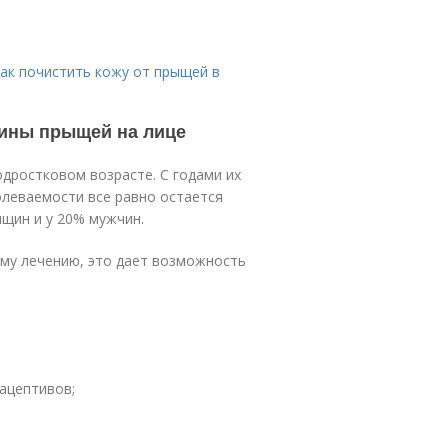
Как почистить кожу от прыщей в
чины прыщей на лице
одростковом возрасте. С годами их
олеваемости все равно остается
щин и у 20% мужчин.
ому лечению, это дает возможность
ацептивов;