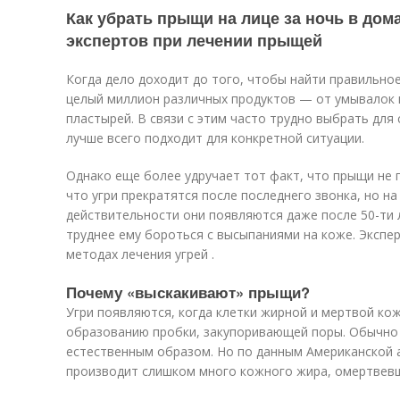
Как убрать прыщи на лице за ночь в до
экспертов при лечении прыщей
Когда дело доходит до того, чтобы найти правильно
целый миллион различных продуктов — от умывалок и
пластырей. В связи с этим часто трудно выбрать для 
лучше всего подходит для конкретной ситуации.
Однако еще более удручает тот факт, что прыщи не 
что угри прекратятся после последнего звонка, но на
действительности они появляются даже после 50-ти л
труднее ему бороться с высыпаниями на коже. Экспе
методах лечения угрей .
Почему «выскакивают» прыщи?
Угри появляются, когда клетки жирной и мертвой ко
образованию пробки, закупоривающей поры. Обычно 
естественным образом. Но по данным Американской 
производит слишком много кожного жира, омертвевш