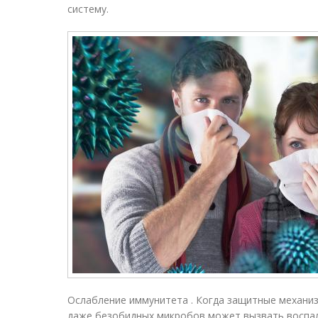
систему.
Ослабление иммунитета . Когда защитные механи
даже безобидных микробов может вызвать воспал