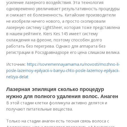
усиление лазерного воздействия. Эта технология
одновременно увеличивает результативность процедуры
и снижает её болезненность. Китайские производители
не изобрели ничего нового, а просто скопировали
лазерную систему LightSheer, которая тоже представлена
в нашем рейтинге. Kiers Kes 145 имеет систему
охлаждения на фреоне, поэтому способен долго
работать без перегрева. Однако для аппарата без
регистрации в Росздравнадзоре его цена слишком велика.
Источник:
https://sovremennayamama.ru/novosti/mozhno-li-
posle-lazernoy-epilyacii-v-banyu-chto-posle-lazernoy-epilyacii-
nelzya-delat
Лазерная эпиляция сколько процедур
нужно для полного удаления волос. Анаген
В этой стадии клетки фолликула активно делятся и
получают питательные вещества.
Только на стадии анаген есть тесная связь волоса с