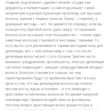
гладкой, подтягивает, удаляет мелкие сосудистые
деффекты и пигментацию ) и навсегда решает такую
неприятную и распространенную проблему, как вросшие
волосы, причем с первых сеансов. Лазер – стерилен, а
домашние методы – нет. Но давайте по порядку: если вы
пользуетесь бритвой (ноги, руки, лицо), то пушковые
волосы (а их на нашем теле большинство – тонкие едва
заметные волоски) становятся жесткими, темными. То
есть вы по сути увеличиваете такими методами зону для
депиляции, вот с чем связан миф о том, что после
депиляции волос может стать больше. Бритва часто
вызывает раздражение, фолликулиты. Электро-депиляция
частично повреждает, смещает репродуктивный аппарат
волоса. Волоски становится тоньше, но они
гарантированно будут со временем врастают в кожу.
Дело в том, что мы депилируем волосы как попало –
против роста, вдоль и поперек – и это приводит к
врастанию ослабленных волосков. Во время лазерной
эпиляции идет прямое воздействие на фолликулы,
поэтому вопрос врастающих волос решается раз и