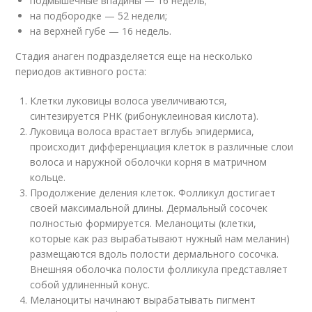
подмышечные впадины — 16 недель;
на подбородке — 52 недели;
на верхней губе — 16 недель.
Стадия анаген подразделяется еще на несколько
периодов активного роста:
Клетки луковицы волоса увеличиваются,
синтезируется РНК (рибонуклеиновая кислота).
Луковица волоса врастает вглубь эпидермиса,
происходит дифференциация клеток в различные слои
волоса и наружной оболочки корня в матричном
кольце.
Продолжение деления клеток. Фолликул достигает
своей максимальной длины. Дермальный сосочек
полностью формируется. Меланоциты (клетки,
которые как раз вырабатывают нужный нам меланин)
размещаются вдоль полости дермального сосочка.
Внешняя оболочка полости фолликула представляет
собой удлиненный конус.
Меланоциты начинают вырабатывать пигмент