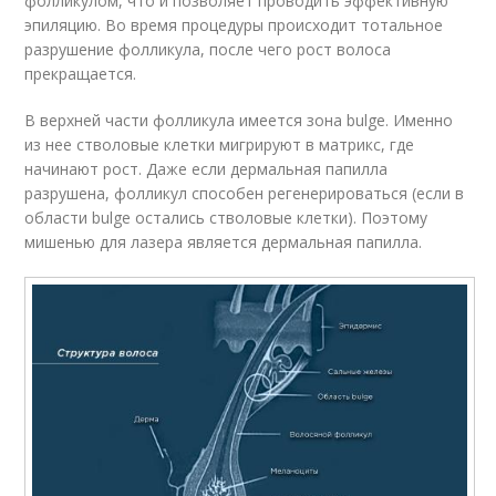
фолликулом, что и позволяет проводить эффективную
эпиляцию. Во время процедуры происходит тотальное
разрушение фолликула, после чего рост волоса
прекращается.
В верхней части фолликула имеется зона bulge. Именно
из нее стволовые клетки мигрируют в матрикс, где
начинают рост. Даже если дермальная папилла
разрушена, фолликул способен регенерироваться (если в
области bulge остались стволовые клетки). Поэтому
мишенью для лазера является дермальная папилла.