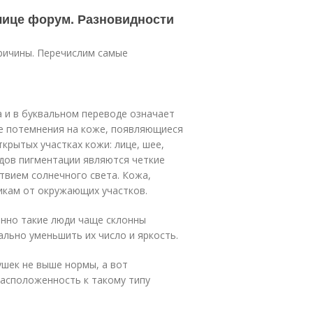
 лице форум. Разновидности
ричины. Перечислим самые
а и в буквальном переводе означает
е потемнения на коже, появляющиеся
крытых участках кожи: лице, шее,
видов пигментации являются четкие
твием солнечного света. Кожа,
икам от окружающих участков.
енно такие люди чаще склонны
ально уменьшить их число и яркость.
шек не выше нормы, а вот
расположенность к такому типу