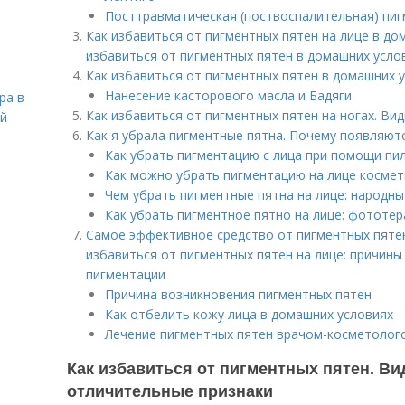
Посттравматическая (поствоспалительная) пи
Как избавиться от пигментных пятен на лице в д
избавиться от пигментных пятен в домашних усло
Как избавиться от пигментных пятен в домашних 
Нанесение касторового масла и Бадяги
ра в
Как избавиться от пигментных пятен на ногах. Вид
ой
Как я убрала пигментные пятна. Почему появляют
Как убрать пигментацию с лица при помощи пи
Как можно убрать пигментацию на лице косме
Чем убрать пигментные пятна на лице: народны
Как убрать пигментное пятно на лице: фототер
Самое эффективное средство от пигментных пятен
избавиться от пигментных пятен на лице: причины
пигментации
Причина возникновения пигментных пятен
Как отбелить кожу лица в домашних условиях
Лечение пигментных пятен врачом-косметолог
Как избавиться от пигментных пятен. В
отличительные признаки