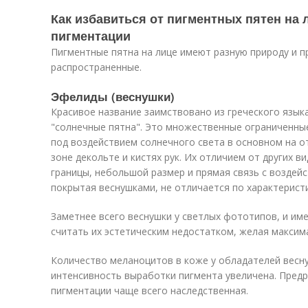
Как избавиться от пигментных пятен на
пигментации
Пигментные пятна на лице имеют разную природу и п
распространенные.
Эфелиды (веснушки)
Красивое название заимствовано из греческого язык
"солнечные пятна". Это множественные ограниченны
под воздействием солнечного света в основном на от
зоне декольте и кистях рук. Их отличием от других 
границы, небольшой размер и прямая связь с воздейс
покрытая веснушками, не отличается по характерист
Заметнее всего веснушки у светлых фототипов, и им
считать их эстетическим недостатком, желая максим
Количество меланоцитов в коже у обладателей весну
интенсивность выработки пигмента увеличена. Пред
пигментации чаще всего наследственная.