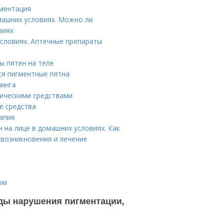
гментация
омашних условиях. Можно ли
виях
условиях. Аптечные препараты
ы пятен на теле
ся пигментные пятна
линга
тическими средствами
е средства
апия
 на лице в домашних условиях. Как
 возникновения и лечение
ом
иды нарушения пигментации,