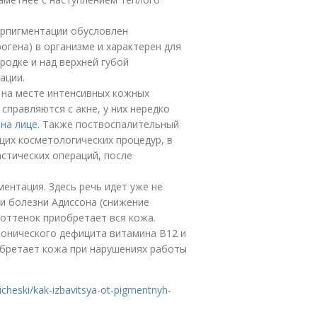
ерпигментации обусловлен
огена) в организме и характерен для
родке и над верхней губой
ации.
 на месте интенсивных кожных
справляются с акне, у них нередко
 на лице
. Также поствоспалительный
их косметологических процедур, в
астических операций, после
ентация. Здесь речь идет уже не
ри болезни Адиссона (снижение
оттенок приобретает вся кожа.
ронического дефицита витамина В12 и
обретает кожа при нарушениях работы
icheski/kak-izbavitsya-ot-pigmentnyh-