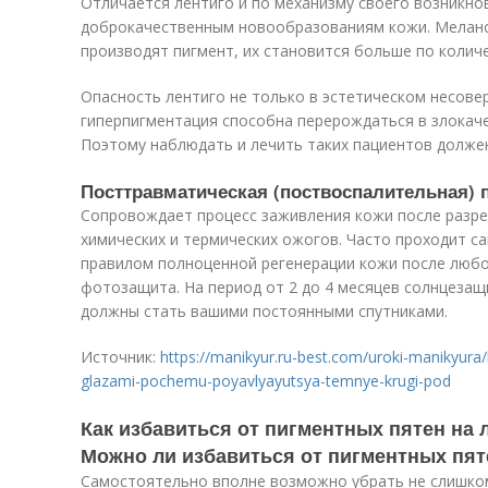
Отличается лентиго и по механизму своего возникнов
доброкачественным новообразованиям кожи. Мелано
производят пигмент, их становится больше по количе
Опасность лентиго не только в эстетическом несовер
гиперпигментация способна перерождаться в злокач
Поэтому наблюдать и лечить таких пациентов долже
Посттравматическая (поствоспалительная) 
Сопровождает процесс заживления кожи после разре
химических и термических ожогов. Часто проходит 
правилом полноценной регенерации кожи после люб
фотозащита. На период от 2 до 4 месяцев солнцезащ
должны стать вашими постоянными спутниками.
Источник:
https://manikyur.ru-best.com/uroki-manikyura
glazami-pochemu-poyavlyayutsya-temnye-krugi-pod
Как избавиться от пигментных пятен на 
Можно ли избавиться от пигментных пят
Самостоятельно вполне возможно убрать не слишко