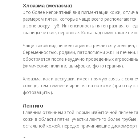
Хлоазма (мелазма)
Это более неприятный вид пигментации кожи, отлич
размером пятен, которые чаще всего располагаются на
в зоне вокруг губ. Интенсивность пятен разная, от 
границы четкие, неровные. Кожа над ними также не и
Чаще такой вид пигментации встречается у женщин, 
беременностью, родами, патологиями ЖКТ и печени. 
обостряется после неудачно проведенных агрессивн
(химические пилинги, шлифовки, фототерапия).
Хлоазма, как и веснушки, имеет прямую связь с солн
солнце, тем темнее и ярче пятна на коже (при отсут
фотозащиты).
Лентиго
Главным отличием этой формы избыточной пигмента
кожи в области пятна: участки лентиго более грубые
остальной кожей, нередко причиняющие дискомфорт (