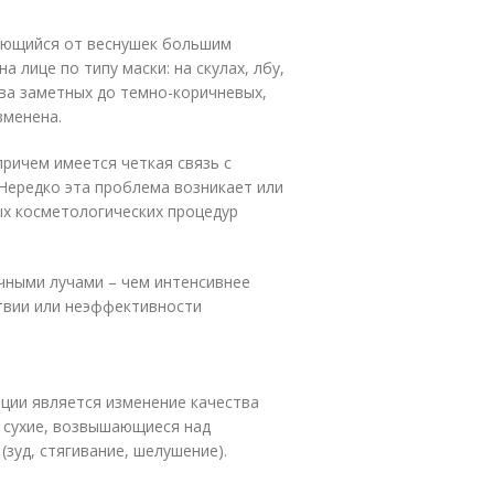
ающийся от веснушек большим
 лице по типу маски: на скулах, лбу,
едва заметных до темно-коричневых,
зменена.
причем имеется четкая связь с
Нередко эта проблема возникает или
ых косметологических процедур
ечными лучами – чем интенсивнее
ствии или неэффективности
ции является изменение качества
, сухие, возвышающиеся над
зуд, стягивание, шелушение).