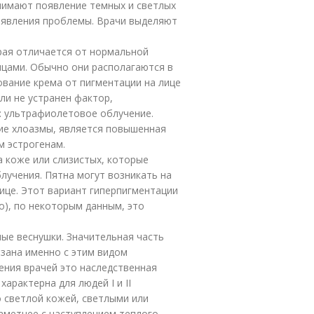
нимают появление темных и светлых
роявления проблемы. Врачи выделяют
рая отличается от нормальной
ицами. Обычно они располагаются в
ование крема от пигментации на лице
ли не устранен фактор,
 ультрафиолетовое облучение.
е хлоазмы, является повышенная
м эстрогенам.
а коже или слизистых, которые
учения. Пятна могут возникать на
ице. Этот вариант гиперпигментации
о), по некоторым данным, это
ные веснушки. Значительная часть
язана именно с этим видом
рения врачей это наследственная
арактерна для людей I и II
 светлой кожей, светлыми или
аметнее с наступлением теплого