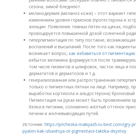
сезона, зимой бледнеют.
меланодермия (меланоз кожи) – этот вариант гип
изменением уровня гормонов (прогестерона и эстр
женщин. Появление темных пятен на щеках, подбо
провоцируется повышенной дозой солнечной ради
гиперпигментация по типу постакне, возникающая
воспалений и высыпаний. После того как пациенты 
возникает вопрос,
как избавиться от пигментации
избыток меланина формируется после травмирующ
том числе пилингов и шлифовок, чисток лица и пл
дерматитов и дерматозов и т.д.
генерализованная или распространенная гиперпигм
только о пигментных пятнах на лице. Например, п
выработки кортизола и альдостерона) бронзовый 
Пигментация на руках может быть проявлением х
белка в питании, соломенно-жёлтый оттенок при
печени и желчевыводящих путей.
Источник:
https://pricheska-makiyazh.ru-best.com/igry-pr
pyaten-kak-izbavitsya-ot-pigmentacii-taktika-deystviy