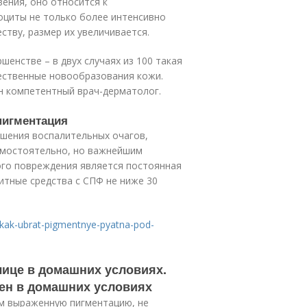
ения, оно относится к
циты не только более интенсивно
ству, размер их увеличивается.
шенстве – в двух случаях из 100 такая
ественные новообразования кожи.
н компетентный врач-дерматолог.
пигментация
шения воспалительных очагов,
самостоятельно, но важнейшим
ого повреждения является постоянная
итные средства с СПФ не ниже 30
/kak-ubrat-pigmentnye-pyatna-pod-
лице в домашних условиях.
ен в домашних условиях
м выраженную пигментацию, не