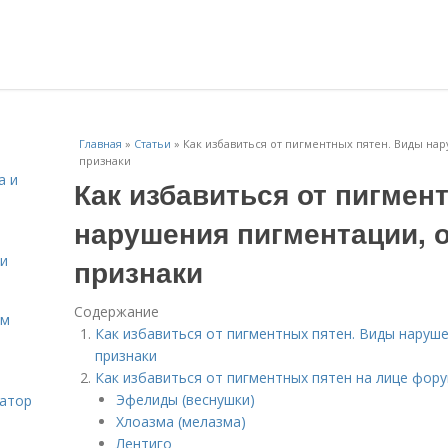
Главная
»
Статьи
»
Как избавиться от пигментных пятен. Виды на
признаки
а и
Как избавиться от пигмен
нарушения пигментации, 
 и
признаки
Содержание
ом
Как избавиться от пигментных пятен. Виды наруш
признаки
Как избавиться от пигментных пятен на лице фор
Эфелиды (веснушки)
затор
Хлоазма (мелазма)
Лентиго