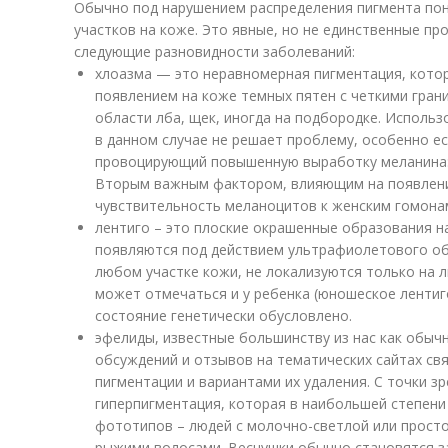
Обычно под нарушением распределения пигмента по
участков на коже. Это явные, но не единственные п
следующие разновидности заболеваний:
хлоазма — это неравномерная пигментация, кото
появлением на коже темных пятен с четкими гран
области лба, щек, иногда на подбородке. Использ
в данном случае не решает проблему, особенно ес
провоцирующий повышенную выработку меланина:
Вторым важным фактором, влияющим на появлени
чувствительность меланоцитов к женским гомона
лентиго – это плоские окрашенные образования н
появляются под действием ультрафиолетового обл
любом участке кожи, не локализуются только на л
может отмечаться и у ребенка (юношеское лентиг
состояние генетически обусловлено.
эфелиды, известные большинству из нас как обыч
обсуждений и отзывов на тематических сайтах св
пигментации и вариантами их удаления. С точки з
гиперпигментация, которая в наибольшей степени х
фототипов – людей с молочно-светлой или просто
рыжими волосами. Веснушки обычно становятся з