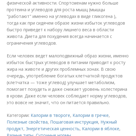
физической активности. Спортсменам нужно больше
протеина и углеводов для роста мышц (мышцы
"работают" именно на углеводах в виде гликогена ),
тогда как при сидячем образе жизни избыток углеводов
быстро приведет к набору лишнего веса в области
живота. Диета для похудения всегда начинается с
ограничения углеводов.
Если человек ведет малоподвижный образ жизни, именно
избыток быстрых углеводов в питании приводит к росту
жира на животе и других проблемных зонах. В свою
очередь, употребление богатых клетчаткой продуктов
(клетчатка — тоже углевод) улучшает метаболизм,
помогает похудеть и даже снижает уровень холестерина
в крови. Даже если человек соблюдает норму углеводов,
это вовсе не значит, что он питается правильно.
Категории:
Калории в твороге
,
Калории в гречке
,
Полезные свойства
,
Пошаговая инструкция
,
Нужный
продукт
,
Энергетическая ценность
,
Калории в яблоке
,
Разные типы
,
Суточные нормы