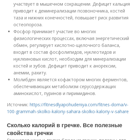
участвует в мышечном сокращении. Дефицит кальция
приводит к деминерализации позвоночника, костей
таза и нижних конечностей, повышает риск развития
остеопороза.
Фосфор принимает участие во многих
физиологических процессах, включая энергетический
обмен, регулирует кислотно-щелочного баланса,
входит в состав фосфолипидов, нуклеотидов и
нуклеиновых кислот, необходим для минерализации
костей и зубов. Дефицит приводит к анорексии,
анемии, рахиту.
Молибден является кофактором многих ферментов,
обеспечивающих метаболизм серусодержащих
аминокислот, пуринов и пиримидинов.
Источник:
https://fitnesdlyapohudeniya.com/fitnes-doma/v-
100-grammah-skolko-kaloriy-sahara-skolko-kaloriy-v-sahare
Сколько калорий в гречке. Все полезные
свойства гречки