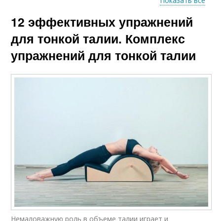
Показать все
12 эффективных упражнений
Вес по росту
Вес для мужчины
для тонкой талии. Комплекс
упражнений для тонкой талии
Вес при росте
Вес по формуле
Тест на вес
Веса по формуле
Вес для подростка
Веса для девушек
Немаловажную роль в объеме талии играет и