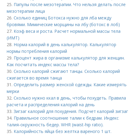
25.
Папулы после мезотерапии. Что нельзя делать после
мезотерапии лица
26.
Сколько единиц Ботокса нужно для лба между
бровями. Мимические морщины на лбу (ботокс в лоб)
27.
Коэф веса и роста. Расчет нормальной массы тела
(ИМТ)
28.
Норма калорий в день калькулятор. Калькулятор
нормы потребления калорий
29.
Процент жира в организме калькулятор для женщин.
Как посчитать индекс массы тела?
30.
Сколько калорий сжигают танцы. Сколько калорий
сжигается во время танца
31.
Определить размер женской одежды. Какие измерять
мерки
32.
Сколько нужно ккал в день, чтобы похудеть. Правила
расчета и распределения калорий на день
33.
Зигзаг калорий для похудения. Подсчет калорий зигзаг
34.
Правильное соотношение талии к бедрам. Индекс
талия-окружность бедер. WHR (waist-hip ratio).
35.
Калорийность яйца без желтка вареного 1 шт.