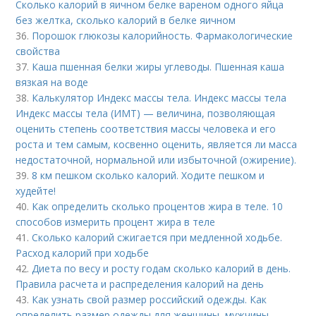
Сколько калорий в яичном белке вареном одного яйца
без желтка, сколько калорий в белке яичном
36.
Порошок глюкозы калорийность. Фармакологические
свойства
37.
Каша пшенная белки жиры углеводы. Пшенная каша
вязкая на воде
38.
Калькулятор Индекс массы тела. Индекс массы тела
Индекс массы тела (ИМТ) — величина, позволяющая
оценить степень соответствия массы человека и его
роста и тем самым, косвенно оценить, является ли масса
недостаточной, нормальной или избыточной (ожирение).
39.
8 км пешком сколько калорий. Ходите пешком и
худейте!
40.
Как определить сколько процентов жира в теле. 10
способов измерить процент жира в теле
41.
Сколько калорий сжигается при медленной ходьбе.
Расход калорий при ходьбе
42.
Диета по весу и росту годам сколько калорий в день.
Правила расчета и распределения калорий на день
43.
Как узнать свой размер российский одежды. Как
определить размер одежды для женщины, мужчины,