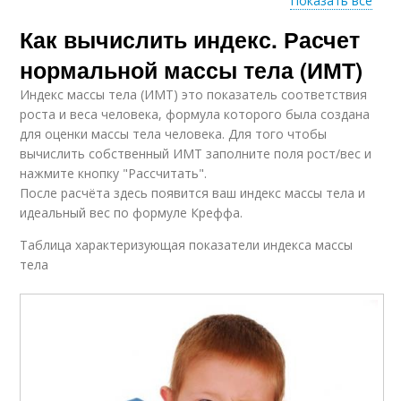
Показать все
Как вычислить индекс. Расчет
Веса по возрасту
Веса с учетом
нормальной массы тела (ИМТ)
Индекс массы тела (ИМТ) это показатель соответствия
роста и веса человека, формула которого была создана
для оценки массы тела человека. Для того чтобы
Формула для женщин
Нормальный вес
вычислить собственный ИМТ заполните поля рост/вес и
нажмите кнопку "Рассчитать".
После расчёта здесь появится ваш индекс массы тела и
идеальный вес по формуле Креффа.
Фильтрации по
Формула для мужчин
Таблица характеризующая показатели индекса массы
формулам
тела
Математические
Здоровый вес
формулы