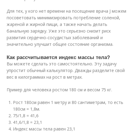
Для тех, у кого нет времени на посещение врача J можем
посоветовать минимизировать потребление соленой,
жареной и жирной пищи, а также начать делать
банальную зарядку. Уже это серьезно снизит риск
развития сердечно-сосудистых заболеваний и
значительно улучшит общее состояние организма.
Как рассчитывается индекс массы тела?
Вы можете сделать это самостоятельно. Эту задачу
упростит обычный калькулятор. Дважды разделите свой
вес в килограммах на рост в метрах.
Пример для человека ростом 180 см и весом 75 кг.
Рост 180см равен 1 метру и 80 сантиметрам, то есть
180см = 1,8м.
75/1,8 = 41,6
41,6/1,8 = 23,1
Индекс массы тела равен 23,1