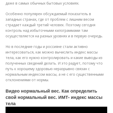
даже в самых обычных бытовых условиях.
Особенно популярен обсуждаемый показатель в
западных странах, где от проблем с лишним весом
страдает каждый третий человек. Поэтому сегодня
контроль над избыточными килограммами там
осуществляется на разных уровнях и в первую очередь.
Но в последние годы и россияне стали активно
интересоваться, как можно вычислить индекс массы
тела, как его нужно контролировать и какие выводы из
полученных сведений делать. И это радует, потому что
путь к хорошему здоровью неразрывно связан с
нормальным индексом массы, а не с его существенными
отклонениями от нормы.
Видео нормальный вес. Как определить
свой нормальный вес. ИМТ- индекс массы
тела