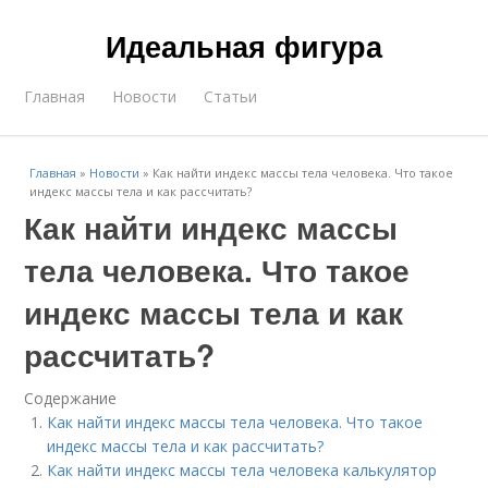
Идеальная фигура
Главная
Новости
Статьи
Главная
»
Новости
»
Как найти индекс массы тела человека. Что такое
индекс массы тела и как рассчитать?
Как найти индекс массы
тела человека. Что такое
индекс массы тела и как
рассчитать?
Содержание
Как найти индекс массы тела человека. Что такое
индекс массы тела и как рассчитать?
Как найти индекс массы тела человека калькулятор