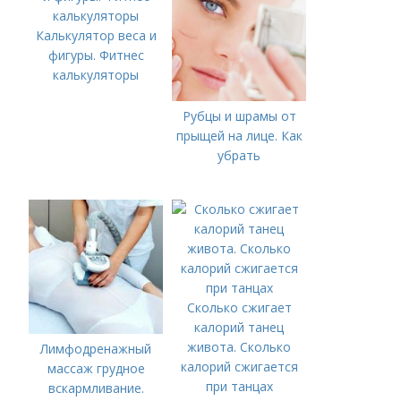
Калькулятор веса и
фигуры. Фитнес
калькуляторы
Рубцы и шрамы от
прыщей на лице. Как
убрать
Сколько сжигает
калорий танец
живота. Сколько
Лимфодренажный
калорий сжигается
массаж грудное
при танцах
вскармливание.