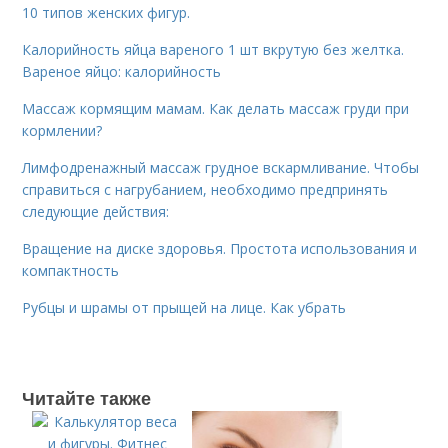
10 типов женских фигур.
Калорийность яйца вареного 1 шт вкрутую без желтка.
Вареное яйцо: калорийность
Массаж кормящим мамам. Как делать массаж груди при
кормлении?
Лимфодренажный массаж грудное вскармливание. Чтобы
справиться с нагрубанием, необходимо предпринять
следующие действия:
Вращение на диске здоровья. Простота использования и
компактность
Рубцы и шрамы от прыщей на лице. Как убрать
Читайте также