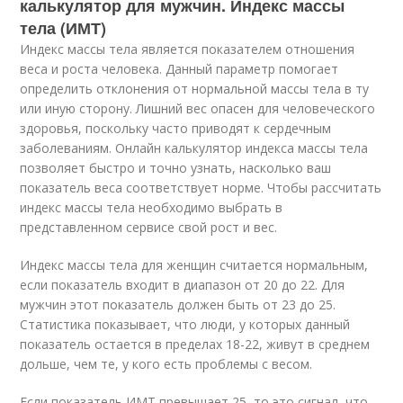
калькулятор для мужчин. Индекс массы
тела (ИМТ)
Индекс массы тела является показателем отношения
веса и роста человека. Данный параметр помогает
определить отклонения от нормальной массы тела в ту
или иную сторону. Лишний вес опасен для человеческого
здоровья, поскольку часто приводят к сердечным
заболеваниям. Онлайн калькулятор индекса массы тела
позволяет быстро и точно узнать, насколько ваш
показатель веса соответствует норме. Чтобы рассчитать
индекс массы тела необходимо выбрать в
представленном сервисе свой рост и вес.
Индекс массы тела для женщин считается нормальным,
если показатель входит в диапазон от 20 до 22. Для
мужчин этот показатель должен быть от 23 до 25.
Статистика показывает, что люди, у которых данный
показатель остается в пределах 18-22, живут в среднем
дольше, чем те, у кого есть проблемы с весом.
Если показатель ИМТ превышает 25, то это сигнал, что