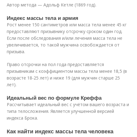
Автор метода — Адольф Кетле (1869 год).
Индекс массы тела и армия
Рост менее 150 сантиметров или масса тела менее 45 кг
предоставляют призывнику отсрочку сроком один год.
Если после обследования и/или лечения масса тела не
увеличивается, то такой мужчина освобождается от
призыва.
Право отсрочки на пол года предоставляется
призывникам с коэффициентом массы тела менее 18,5 (в
возрасте 18-25 лет) и ниже 19 (для мужчин старше 25
лет).
Идеальный вес по формуле Креффа
Рассчитывает идеальный вес с учётом вашего возраста и
типа телосложения. Является улучшенной версией
индекса Брока.
Как найти индекс массы тела человека