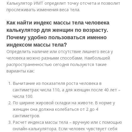
Калькулятор ИМТ определит точку отсчета и позволит
прослеживать изменения веса тела.
Как найти индекс массы тела человека
калькулятор для женщин по возрасту.
Почему удобно пользоваться именно
индексом массы тела?
Определить наличие или отсутствие лишнего веса у
человека можно разными способами. Наибольшей
распространенностью сегодня пользуются такие
варианты как:
Вычитание из показателя роста человека в
сантиметрах числа 110, а для женщин после 40 лет –
числа 100.
По ширине жировой складки на животе. В норме у
женщин она должна колебаться от 2 до 4
сантиметров.
Расчет индекса массы тела – вручную или с помощью
онлайн-калькулятора. Если человек чувствует себя