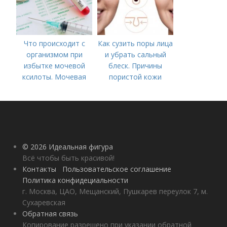
Что происходит с
Как сузить поры лица
организмом при
и убрать сальный
избытке мочевой
блеск. Причины
ксилоты. Мочевая
пористой кожи
кислота в крови:
норма и отклонения
© 2026 Идеальная фигура
Всё чтобы быть красивой!
Контакты
Пользовательское соглашение
Политика конфидециальности
г. Москва, ЦАО, Мещанский, Пушкарев переулок 7, м.
Сухаревская
Обратная связь
Копирование разрешено при указании обратной