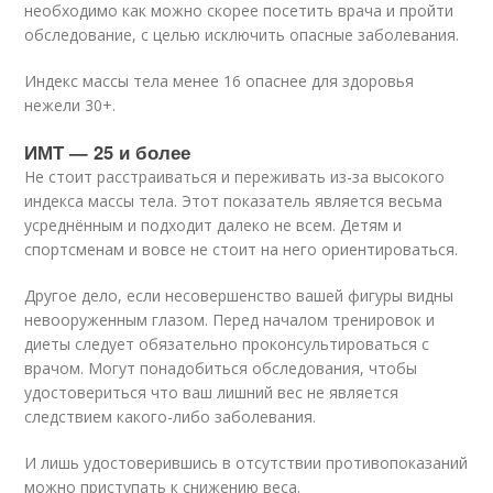
необходимо как можно скорее посетить врача и пройти
обследование, с целью исключить опасные заболевания.
Индекс массы тела менее 16 опаснее для здоровья
нежели 30+.
ИМТ — 25 и более
Не стоит расстраиваться и переживать из-за высокого
индекса массы тела. Этот показатель является весьма
усреднённым и подходит далеко не всем. Детям и
спортсменам и вовсе не стоит на него ориентироваться.
Другое дело, если несовершенство вашей фигуры видны
невооруженным глазом. Перед началом тренировок и
диеты следует обязательно проконсультироваться с
врачом. Могут понадобиться обследования, чтобы
удостовериться что ваш лишний вес не является
следствием какого-либо заболевания.
И лишь удостоверившись в отсутствии противопоказаний
можно приступать к снижению веса.