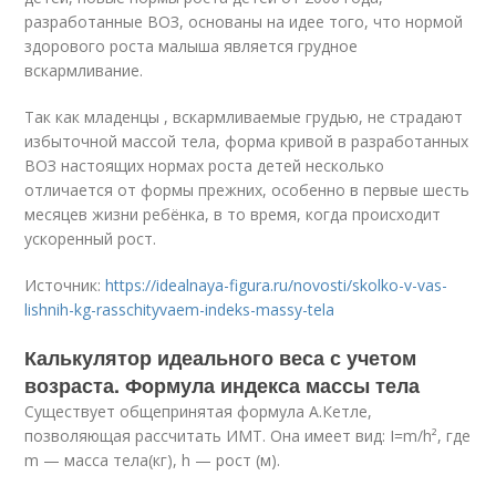
разработанные ВОЗ, основаны на идее того, что нормой
здорового роста малыша является грудное
вскармливание.
Так как младенцы , вскармливаемые грудью, не страдают
избыточной массой тела, форма кривой в разработанных
ВОЗ настоящих нормах роста детей несколько
отличается от формы прежних, особенно в первые шесть
месяцев жизни ребёнка, в то время, когда происходит
ускоренный рост.
Источник:
https://idealnaya-figura.ru/novosti/skolko-v-vas-
lishnih-kg-rasschityvaem-indeks-massy-tela
Калькулятор идеального веса с учетом
возраста. Формула индекса массы тела
Существует общепринятая формула А.Кетле,
позволяющая рассчитать ИМТ. Она имеет вид: I=m/h², где
m — масса тела(кг), h — рост (м).