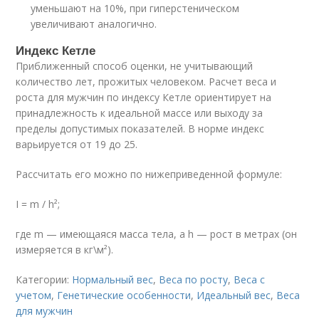
уменьшают на 10%, при гиперстеническом
увеличивают аналогично.
Индекс Кетле
Приближенный способ оценки, не учитывающий
количество лет, прожитых человеком. Расчет веса и
роста для мужчин по индексу Кетле ориентирует на
принадлежность к идеальной массе или выходу за
пределы допустимых показателей. В норме индекс
варьируется от 19 до 25.
Рассчитать его можно по нижеприведенной формуле:
I = m / h²;
где m — имеющаяся масса тела, а h — рост в метрах (он
измеряется в кг\м²).
Категории:
Нормальный вес
,
Веса по росту
,
Веса с
учетом
,
Генетические особенности
,
Идеальный вес
,
Веса
для мужчин