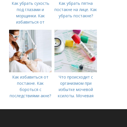
Как убрать сухость
Как убрать пятна
под глазами и
постакне на лице. Как
морщинки. Как
убрать постакне?
избавиться от
морщин под глазами:
косметологические
процедуры
Как избавиться от
Что происходит с
постакне. Как
организмом при
бороться с
избытке мочевой
последствиями акне?
ксилоты. Мочевая
кислота в крови:
норма и отклонения