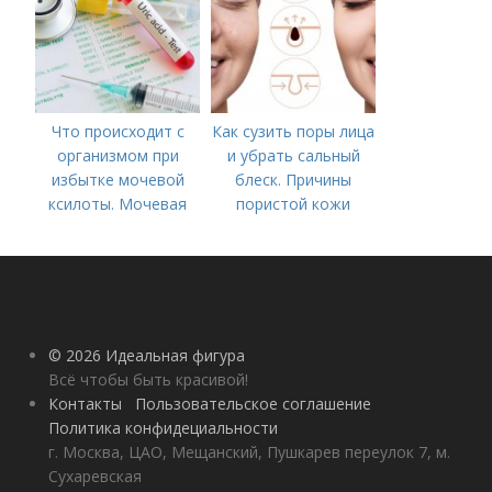
Что происходит с
Как сузить поры лица
организмом при
и убрать сальный
избытке мочевой
блеск. Причины
ксилоты. Мочевая
пористой кожи
кислота в крови:
норма и отклонения
© 2026 Идеальная фигура
Всё чтобы быть красивой!
Контакты
Пользовательское соглашение
Политика конфидециальности
г. Москва, ЦАО, Мещанский, Пушкарев переулок 7, м.
Сухаревская