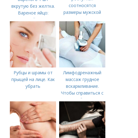
соотносятся
вкрутую без желтка.
размеры мужской
Вареное яйцо:
одежды
калорийность
Рубцы и шрамы от
Лимфодренажный
прыщей на лице. Как
массаж грудное
убрать
вскармливание.
Чтобы справиться с
нагрубанием,
необходимо
предпринять
следующие действия: