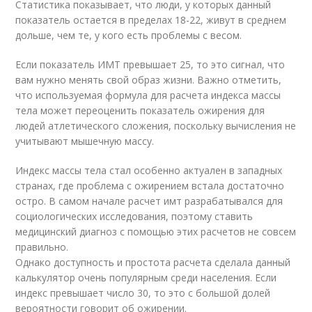
Статистика показывает, что люди, у которых данный
показатель остается в пределах 18-22, живут в среднем
дольше, чем те, у кого есть проблемы с весом.
Если показатель ИМТ превышает 25, то это сигнал, что
вам нужно менять свой образ жизни. Важно отметить,
что используемая формула для расчета индекса массы
тела может переоценить показатель ожирения для
людей атлетического сложения, поскольку вычисления не
учитывают мышечную массу.
Индекс массы тела стал особенно актуален в западных
странах, где проблема с ожирением встала достаточно
остро. В самом начале расчет имт разрабатывался для
социологических исследования, поэтому ставить
медицинский диагноз с помощью этих расчетов не совсем
правильно.
Однако доступность и простота расчета сделала данный
калькулятор очень популярным среди населения. Если
индекс превышает число 30, то это с большой долей
вероятности говорит об ожирении.