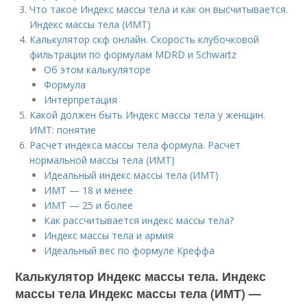
Что такое Индекс массы тела и как он высчитывается.
Индекс массы тела (ИМТ)
Калькулятор скф онлайн. Скорость клубочковой
фильтрации по формулам MDRD и Schwartz
Об этом калькуляторе
Формула
Интерпретация
Какой должен быть Индекс массы тела у женщин.
ИМТ: понятие
Расчет индекса массы тела формула. Расчет
нормальной массы тела (ИМТ)
Идеальный индекс массы тела (ИМТ)
ИМТ — 18 и менее
ИМТ — 25 и более
Как рассчитывается индекс массы тела?
Индекс массы тела и армия
Идеальный вес по формуле Креффа
Калькулятор Индекс массы тела. Индекс
массы тела Индекс массы тела (ИМТ) —