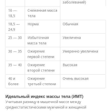
заболеваний)
16 —
Сниженная масса
18,5
тела
18,5 —
Норма
Обычная
24,9
25 — 30
Избыточная
Увеличена
масса тела
30 — 35
Ожирение
Умеренно увеличена
первой степени
35 — 40
Ожирение
Высокая
второй степени
40 и
Ожирение
Очень высокая
более
третьей степени
Идеальный индекс массы тела (ИМТ)
Учитывая разницу в мышечной массе между
среднестатистическими мужчиной и женщиной