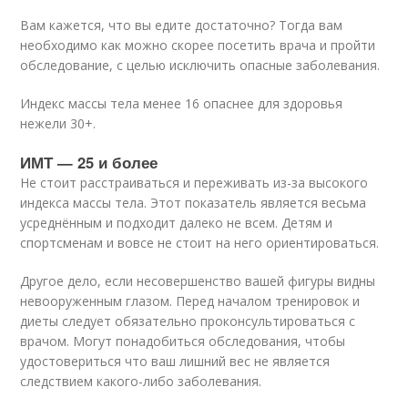
Вам кажется, что вы едите достаточно? Тогда вам
необходимо как можно скорее посетить врача и пройти
обследование, с целью исключить опасные заболевания.
Индекс массы тела менее 16 опаснее для здоровья
нежели 30+.
ИМТ — 25 и более
Не стоит расстраиваться и переживать из-за высокого
индекса массы тела. Этот показатель является весьма
усреднённым и подходит далеко не всем. Детям и
спортсменам и вовсе не стоит на него ориентироваться.
Другое дело, если несовершенство вашей фигуры видны
невооруженным глазом. Перед началом тренировок и
диеты следует обязательно проконсультироваться с
врачом. Могут понадобиться обследования, чтобы
удостовериться что ваш лишний вес не является
следствием какого-либо заболевания.