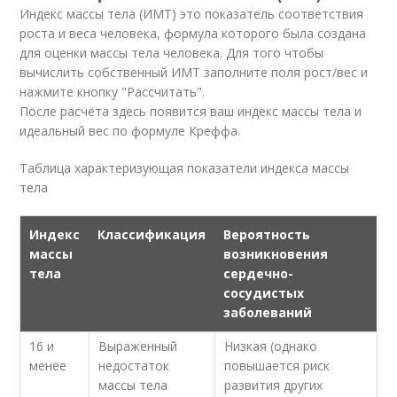
Индекс массы тела (ИМТ) это показатель соответствия
роста и веса человека, формула которого была создана
для оценки массы тела человека. Для того чтобы
вычислить собственный ИМТ заполните поля рост/вес и
нажмите кнопку "Рассчитать".
После расчёта здесь появится ваш индекс массы тела и
идеальный вес по формуле Креффа.
Таблица характеризующая показатели индекса массы
тела
Индекс
Классификация
Вероятность
массы
возникновения
тела
сердечно-
сосудистых
заболеваний
16 и
Выраженный
Низкая (однако
менее
недостаток
повышается риск
массы тела
развития других