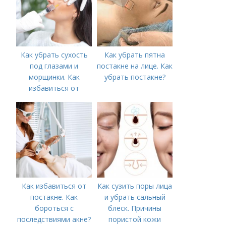
Как убрать сухость
Как убрать пятна
под глазами и
постакне на лице. Как
морщинки. Как
убрать постакне?
избавиться от
морщин под глазами:
косметологические
процедуры
Как избавиться от
Как сузить поры лица
постакне. Как
и убрать сальный
бороться с
блеск. Причины
последствиями акне?
пористой кожи