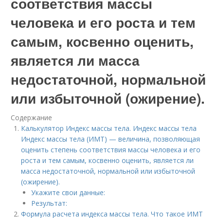
соответствия массы
человека и его роста и тем
самым, косвенно оценить,
является ли масса
недостаточной, нормальной
или избыточной (ожирение).
Содержание
Калькулятор Индекс массы тела. Индекс массы тела
Индекс массы тела (ИМТ) — величина, позволяющая
оценить степень соответствия массы человека и его
роста и тем самым, косвенно оценить, является ли
масса недостаточной, нормальной или избыточной
(ожирение).
Укажите свои данные:
Результат:
Формула расчета индекса массы тела. Что такое ИМТ