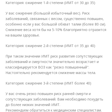
Категория: ожирение 1-й степени (ИМТ от 30 до 35)
У вас ожирение (большой избыточный вес). Риск
заболеваний, связанных с весом, существенно повышен,
особенно если у вас большой обхват талии (более 80 см).
Снижение веса хотя бы на 5-10% благоприятно отразится
на вашем здоровье.
Категория: ожирение 2-й степени (ИМТ от 35 до 40)
При таком значении ИМТ риск развития сопутствующих
заболеваний и смертности значительно возрастает и
классифицируется ВОЗ как "резко повышенный".
Настоятельно рекомендуется снижение массы тела.
Категория: ожирение 3-й степени (ИМТ более 40)
У вас очень резко повышен риск ранней смерти и
сопутствующих заболеваний. Вам необходимо похудеть
до более низких значений ИМТ.
Рекомендуем обратиться к медицинским специалистам.