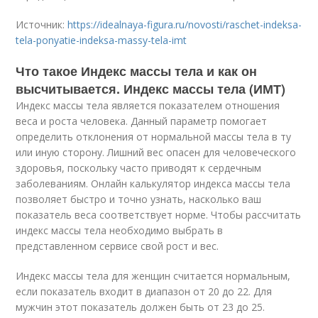
Источник:
https://idealnaya-figura.ru/novosti/raschet-indeksa-
tela-ponyatie-indeksa-massy-tela-imt
Что такое Индекс массы тела и как он
высчитывается. Индекс массы тела (ИМТ)
Индекс массы тела является показателем отношения
веса и роста человека. Данный параметр помогает
определить отклонения от нормальной массы тела в ту
или иную сторону. Лишний вес опасен для человеческого
здоровья, поскольку часто приводят к сердечным
заболеваниям. Онлайн калькулятор индекса массы тела
позволяет быстро и точно узнать, насколько ваш
показатель веса соответствует норме. Чтобы рассчитать
индекс массы тела необходимо выбрать в
представленном сервисе свой рост и вес.
Индекс массы тела для женщин считается нормальным,
если показатель входит в диапазон от 20 до 22. Для
мужчин этот показатель должен быть от 23 до 25.