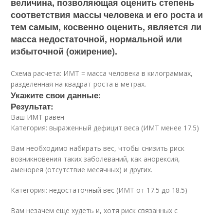
величина, позволяющая оценить степень
соответствия массы человека и его роста и
тем самым, косвенно оценить, является ли
масса недостаточной, нормальной или
избыточной (ожирение).
Схема расчета: ИМТ = масса человека в килограммах,
разделенная на квадрат роста в метрах.
Укажите свои данные:
Результат:
Ваш ИМТ равен
Категория: выраженный дефицит веса (ИМТ менее 17.5)
Вам необходимо набирать вес, чтобы снизить риск
возникновения таких заболеваний, как анорексия,
аменорея (отсутствие месячных) и других.
Категория: недостаточный вес (ИМТ от 17.5 до 18.5)
Вам незачем еще худеть и, хотя риск связанных с