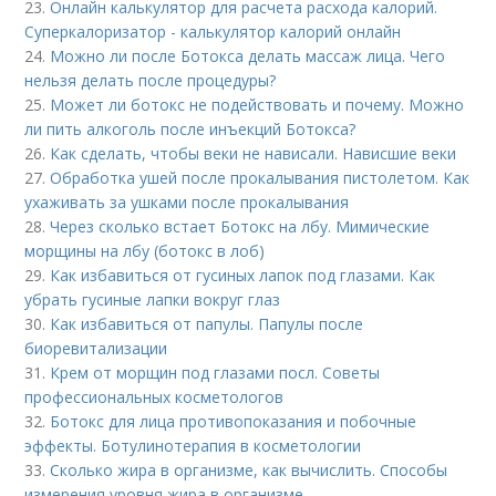
23.
Онлайн калькулятор для расчета расхода калорий.
Суперкалоризатор - калькулятор калорий онлайн
24.
Можно ли после Ботокса делать массаж лица. Чего
нельзя делать после процедуры?
25.
Может ли ботокс не подействовать и почему. Можно
ли пить алкоголь после инъекций Ботокса?
26.
Как сделать, чтобы веки не нависали. Нависшие веки
27.
Обработка ушей после прокалывания пистолетом. Как
ухаживать за ушками после прокалывания
28.
Через сколько встает Ботокс на лбу. Мимические
морщины на лбу (ботокс в лоб)
29.
Как избавиться от гусиных лапок под глазами. Как
убрать гусиные лапки вокруг глаз
30.
Как избавиться от папулы. Папулы после
биоревитализации
31.
Крем от морщин под глазами посл. Советы
профессиональных косметологов
32.
Ботокс для лица противопоказания и побочные
эффекты. Ботулинотерапия в косметологии
33.
Сколько жира в организме, как вычислить. Способы
измерения уровня жира в организме