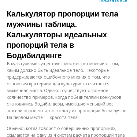
Показать все
Калькулятор пропорции тела
Пропорции с дробями
Женские пропорции
мужчины таблица.
Калькуляторы идеальных
пропорций тела в
Пропорции для
Идеальные ноги
мужчин
Бодибилдинге
В культуризме существует множество мнений о том,
каким должно быть идеальное тело. Некоторые
придерживаются ошибочного мнения о том, что
Идеальный гардероб
Идеальные веса
основным критерием для культуриста считается
мышечная масса. Однако, существует огромное
количество примеров, когда победителями конкурсов
становились бодибилдеры, имеющие меньший вес
нежели оппоненты, поскольку их пропорции были лучше.
Идеальная масса
На первом месте — красота тела.
Обычно, когда говорят о совершенных пропорциях,
ссылаются на одну из 4 систем расчета пропорций тела