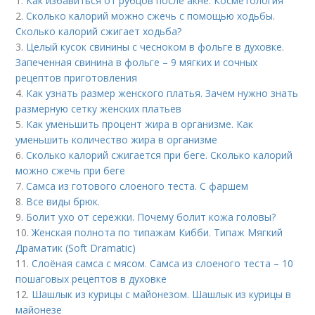
1.
Как избавиться от рубцов после акне. Косметология
2.
Сколько калорий можно сжечь с помощью ходьбы.
Сколько калорий сжигает ходьба?
3.
Целый кусок свинины с чесноком в фольге в духовке.
Запеченная свинина в фольге – 9 мягких и сочных
рецептов приготовления
4.
Как узнать размер женского платья. Зачем нужно знать
размерную сетку женских платьев
5.
Как уменьшить процент жира в организме. Как
уменьшить количество жира в организме
6.
Сколько калорий сжигается при беге. Сколько калорий
можно сжечь при беге
7.
Самса из готового слоеного теста. С фаршем
8.
Все виды брюк.
9.
Болит ухо от сережки. Почему болит кожа головы?
10.
Женская полнота по типажам Кибби. Типаж Мягкий
Драматик (Soft Dramatic)
11.
Слоёная самса с мясом. Самса из слоеного теста – 10
пошаговых рецептов в духовке
12.
Шашлык из курицы с майонезом. Шашлык из курицы в
майонезе