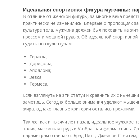
Идеальная спортивная фигура мужчины: па
В отличие от женской фигуры, за многие века предс
практически не изменились. Впервые о пропорциях за
культуре тела, мужчина должен был походить на жи
прессом и мощной грудью. Об идеальной спортивной
судить по скульптурам:
Геракла;
Дорифора;
Аполлона;
Зевса;
Гермеса.
Если взглянуть на эти статуи и сравнить их с нынеш
заметишь. Сегодня больше внимания уделяют мышеч
жира, однако главные критерии остались прежними.
Так же, как и тысячи лет назад, идеальное мужское т
талия, массивная грудь и V-образная форма спины. С
параметрам отвечают: Брэд Питт, Джейсон Стейтем,