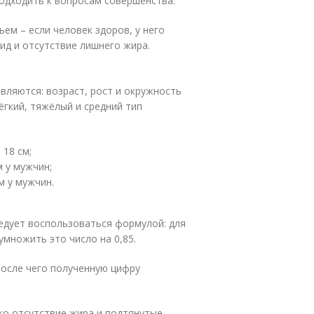
подходить к вопросам совершенства.
ьем – если человек здоров, у него
ид и отсутствие лишнего жира.
ляются: возраст, рост и окружность
лёгкий, тяжёлый и средний тип
 18 см;
м у мужчин;
м у мужчин.
едует воспользоваться формулой: для
умножить это число на 0,85.
после чего полученную цифру
ько отсутствие жира и подтянутые