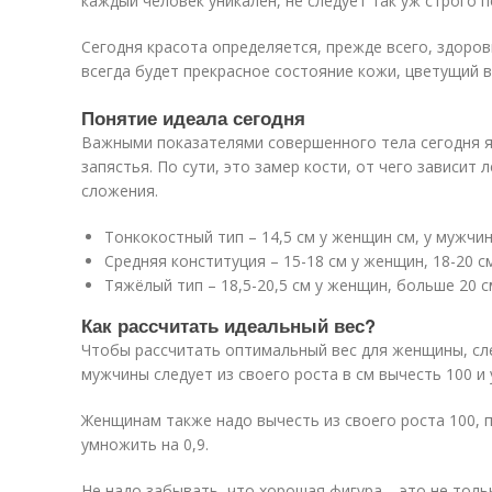
каждый человек уникален, не следует так уж строго 
Сегодня красота определяется, прежде всего, здоров
всегда будет прекрасное состояние кожи, цветущий в
Понятие идеала сегодня
Важными показателями совершенного тела сегодня яв
запястья. По сути, это замер кости, от чего зависит 
сложения.
Тонкокостный тип – 14,5 см у женщин см, у мужчин
Средняя конституция – 15-18 см у женщин, 18-20 с
Тяжёлый тип – 18,5-20,5 см у женщин, больше 20 с
Как рассчитать идеальный вес?
Чтобы рассчитать оптимальный вес для женщины, сл
мужчины следует из своего роста в см вычесть 100 и 
Женщинам также надо вычесть из своего роста 100, 
умножить на 0,9.
Не надо забывать, что хорошая фигура – это не тол