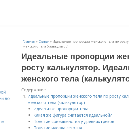
Главная
»
Статьи
»
Идеальные пропорции женского тела по росту
женского тела (калькулятор)
Идеальные пропорции жен
росту калькулятор. Идеа
женского тела (калькулят
Содержание
вой
Идеальные пропорции женского тела по росту ка
ий во
женского тела (калькулятор)
Идеальные пропорции тела
Какая же фигура считается идеальной?
н
Понятие совершенства у древних греков
 по
Понятие идеала сегодня