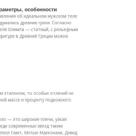
раметры, особенности
тавления об идеальном мужском теле
думались древние греки. Согласно
теля Олимпа — статный, с рельефным
 фигуре в Древней Греции можно
ним эталоном, то особых отличий не
ной массе и проценту подкожного
ело — это широкие плечи, узкая
реди современных звезд таким
 Уилл Смит, Мэтью Макконахи, Дэвид