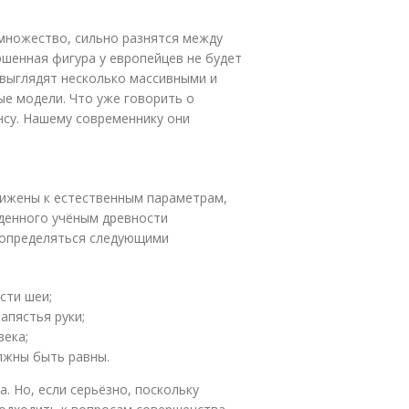
 множество, сильно разнятся между
ршенная фигура у европейцев не будет
 выглядят несколько массивными и
ые модели. Что уже говорить о
су. Нашему современнику они
лижены к естественным параметрам,
еденного учёным древности
о определяться следующими
сти шеи;
апястья руки;
века;
олжны быть равны.
а. Но, если серьёзно, поскольку