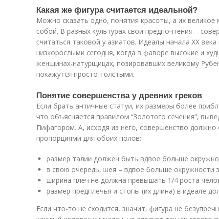
Какая же фигура считается идеальной?
Можно сказать одно, понятия красоты, а их великое
собой. В разных культурах свои предпочтения – сове
считаться таковой у азиатов. Идеалы начала XX века
низкорослыми сегодня, когда в фаворе высокие и худ
женщинах-натурщицах, позировавших великому Рубен
покажутся просто толстыми.
Понятие совершенства у древних греков
Если брать античные статуи, их размеры более приб
что объясняется правилом “Золотого сечения”, выв
Пифагором. А, исходя из него, совершенство должн
пропорциями для обоих полов:
размер талии должен быть вдвое больше окружно
в свою очередь, шея – вдвое больше окружности з
ширина плеч не должна превышать 1/4 роста чело
размер предплечья и стопы (их длина) в идеале д
Если что-то не сходится, значит, фигура не безупречн