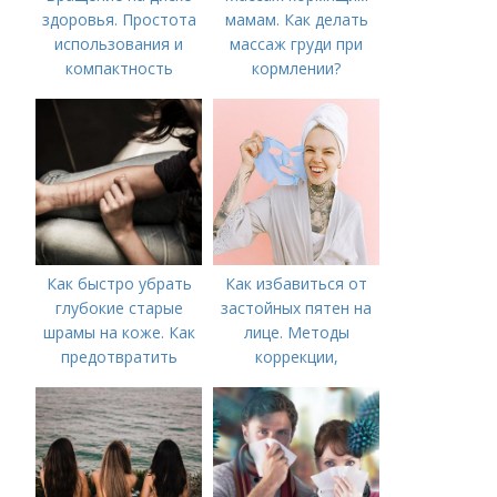
здоровья. Простота
мамам. Как делать
использования и
массаж груди при
компактность
кормлении?
Как быстро убрать
Как избавиться от
глубокие старые
застойных пятен на
шрамы на коже. Как
лице. Методы
предотвратить
коррекции,
появление шрамов
аппаратного лечения
акне и удаления
рубцов и шрамов
постакне