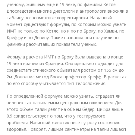
ученому, жившему еще в 19 веке, по фамилии Кетле.
Впоследствии многие диетологи и антропологи вносили в
таблицу всевозможные корректировки. На данный
момент существуют формулы, по которым можно узнать
ИМТ не только по Кетле, но и по по Броку, по Хамви, по
Креффу и по Девину. Такие названия они получили по
фамилии рассчитавших показатели ученых.
Формула расчета ИМТ по Броку была выведена в конце
19 века врачем из Франции. Она идеально подходит для
среднестатистического обывателя ростом от 155 см до
2м. Дополнил метод Брока профессор Крефф. В расчетах
по его способу учитывается тип телосложения.
По определенной формуле можно узнать, страдает ли
человек так называемым центральным ожирением. Для
этого объем талии делят на объем бедер. Цифра выше
0.9 свидетельствует о том, что у тестируемого
проблемы. Нависший животик несет угрозу состоянию
здоровья. Говорят, лишние сантиметры на талии лишают