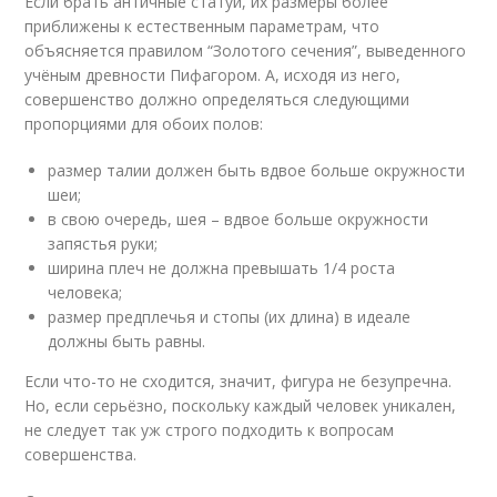
Если брать античные статуи, их размеры более
приближены к естественным параметрам, что
объясняется правилом “Золотого сечения”, выведенного
учёным древности Пифагором. А, исходя из него,
совершенство должно определяться следующими
пропорциями для обоих полов:
размер талии должен быть вдвое больше окружности
шеи;
в свою очередь, шея – вдвое больше окружности
запястья руки;
ширина плеч не должна превышать 1/4 роста
человека;
размер предплечья и стопы (их длина) в идеале
должны быть равны.
Если что-то не сходится, значит, фигура не безупречна.
Но, если серьёзно, поскольку каждый человек уникален,
не следует так уж строго подходить к вопросам
совершенства.