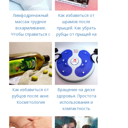
Лимфодренажный
Как избавиться от
массаж грудное
шрамов после
вскармливание.
прыщей. Как убрать
Чтобы справиться с
рубцы от прыщей на
нагрубанием,
лице?
необходимо
предпринять
следующие действия:
Как избавиться от
Вращение на диске
рубцов после акне.
здоровья. Простота
Косметология
использования и
компактность