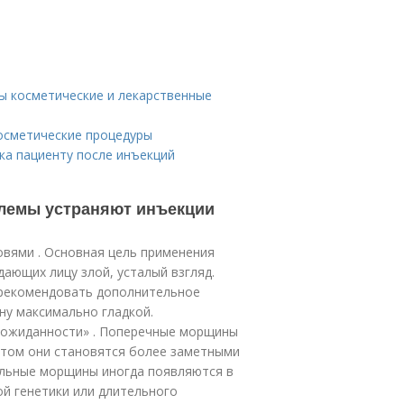
вы косметические и лекарственные
Косметические процедуры
ка пациенту после инъекций
блемы устраняют инъекции
овями . Основная цель применения
дающих лицу злой, усталый взгляд.
 рекомендовать дополнительное
ну максимально гладкой.
неожиданности» . Поперечные морщины
астом они становятся более заметными
альные морщины иногда появляются в
й генетики или длительного