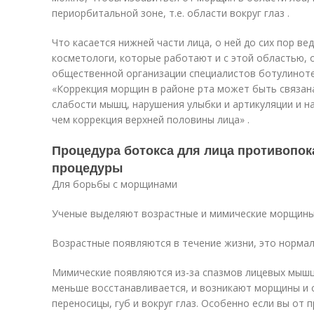
периорбитальной зоне, т.е. области вокруг глаз .
Что касается нижней части лица, о ней до сих пор ве
косметологи, которые работают и с этой областью, 
общественной организации специалистов ботулинот
«Коррекция морщин в районе рта может быть связан
слабости мышц, нарушения улыбки и артикуляции и н
чем коррекция верхней половины лица» .
Процедура ботокса для лица противопок
процедуры
Для борьбы с морщинами
Ученые выделяют возрастные и мимические морщины
Возрастные появляются в течение жизни, это нормал
Мимические появляются из-за спазмов лицевых мышц
меньше восстанавливается, и возникают морщины и ск
переносицы, губ и вокруг глаз. Особенно если вы от