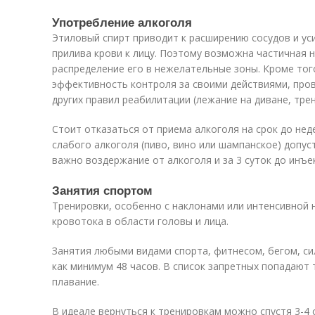
Употребление алкоголя
Этиловый спирт приводит к расширению сосудов и ус
прилива крови к лицу. Поэтому возможна частичная 
распределение его в нежелательные зоны. Кроме тог
эффективность контроля за своими действиями, про
других правил реабилитации (лежание на диване, трен
Стоит отказаться от приема алкоголя на срок до нед
слабого алкоголя (пиво, вино или шампанское) допуст
важно воздержание от алкоголя и за 3 суток до инъе
Занятия спортом
Тренировки, особенно с наклонами или интенсивной 
кровотока в области головы и лица.
Занятия любыми видами спорта, фитнесом, бегом, с
как минимум 48 часов. В список запретных попадают 
плавание.
В идеале вернуться к тренировкам можно спустя 3-4 с