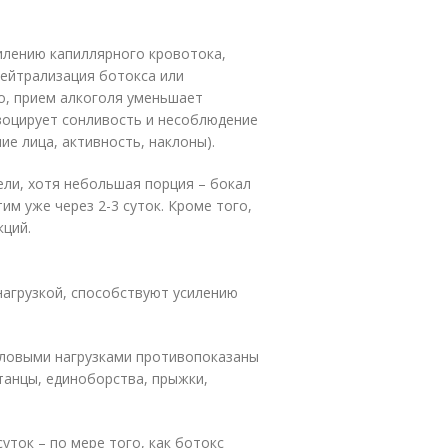
илению капиллярного кровотока,
нейтрализация ботокса или
о, прием алкоголя уменьшает
воцирует сонливость и несоблюдение
ие лица, активность, наклоны).
ели, хотя небольшая порция – бокал
им уже через 2-3 суток. Кроме того,
кций.
нагрузкой, способствуют усилению
иловыми нагрузками противопоказаны
танцы, единоборства, прыжки,
уток – по мере того, как ботокс