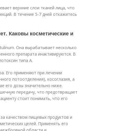
евает верхние слои тканей лица, что
екций. В течение 5-7 дней откажитесь
ует. Каковы косметические и
otulinum. Она вырабатывает несколько
венного препарата инактивируются. В
отоксин типа А.
ра. Его применяют при лечении
нного потоотделения), косоглазия, а
ае его дозы значительно ниже.
ышечную передачу, что предотвращает
ациенту стоит понимать, что его
.
 за качеством пищевых продуктов и
метических целей. Применять его
 межбровной области и