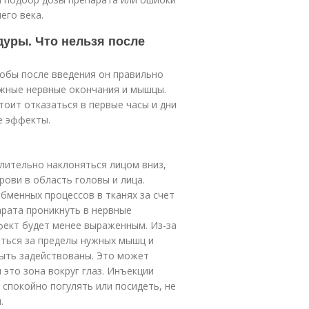
его века.
дуры. Что нельзя после
тобы после введения он правильно
ужные нервные окончания и мышцы.
тоит отказаться в первые часы и дни
е эффекты.
длительно наклоняться лицом вниз,
рови в область головы и лица.
бменных процессов в тканях за счет
арата проникнуть в нервные
фект будет менее выраженным. Из-за
ться за пределы нужных мышц и
быть задействованы. Это может
это зона вокруг глаз. Инъекции
 спокойно погулять или посидеть, не
.