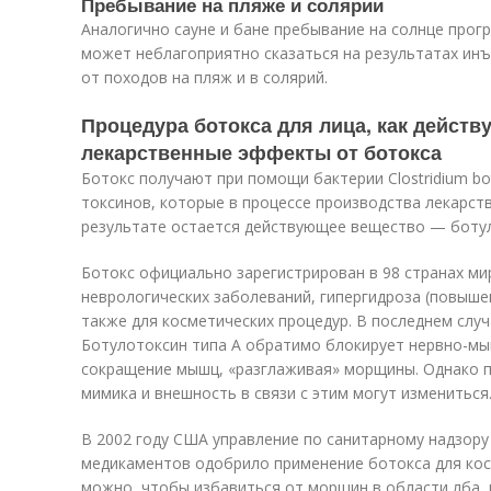
Пребывание на пляже и солярии
Аналогично сауне и бане пребывание на солнце прогр
может неблагоприятно сказаться на результатах инъ
от походов на пляж и в солярий.
Процедура ботокса для лица, как действ
лекарственные эффекты от ботокса
Ботокс получают при помощи бактерии Clostridium b
токсинов, которые в процессе производства лекарст
результате остается действующее вещество — ботул
Ботокс официально зарегистрирован в 98 странах ми
неврологических заболеваний, гипергидроза (повыше
также для косметических процедур. В последнем случ
Ботулотоксин типа А обратимо блокирует нервно-м
сокращение мышц, «разглаживая» морщины. Однако п
мимика и внешность в связи с этим могут измениться
В 2002 году США управление по санитарному надзору
медикаментов одобрило применение ботокса для кос
можно, чтобы избавиться от морщин в области лба,