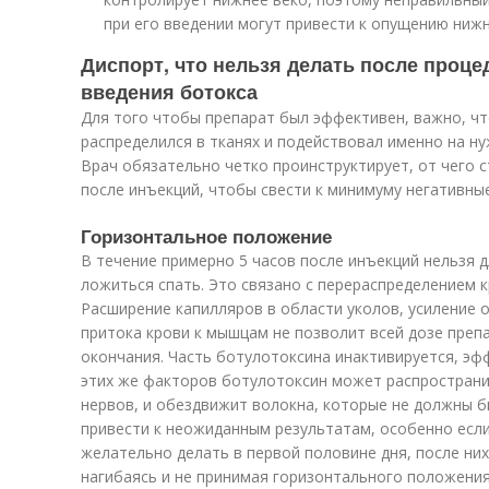
при его введении могут привести к опущению нижн
Диспорт, что нельзя делать после проце
введения ботокса
Для того чтобы препарат был эффективен, важно, ч
распределился в тканях и подействовал именно на н
Врач обязательно четко проинструктирует, от чего с
после инъекций, чтобы свести к минимуму негативны
Горизонтальное положение
В течение примерно 5 часов после инъекций нельзя 
ложиться спать. Это связано с перераспределением к
Расширение капилляров в области уколов, усиление о
притока крови к мышцам не позволит всей дозе преп
окончания. Часть ботулотоксина инактивируется, эф
этих же факторов ботулотоксин может распространи
нервов, и обездвижит волокна, которые не должны 
привести к неожиданным результатам, особенно если 
желательно делать в первой половине дня, после них
нагибаясь и не принимая горизонтального положения