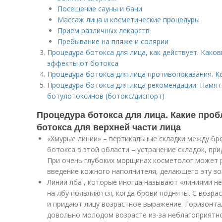
Посещение сауны и бани
Массаж лица и косметические процедуры
Прием различных лекарств
Пребывание на пляже и солярии
Процедура ботокса для лица, как действует. Како
эффекты от ботокса
Процедура ботокса для лица противопоказания. 
Процедура ботокса для лица рекомендации. Памят
ботулотоксинов (ботокс/диспорт)
Процедура ботокса для лица. Какие про
ботокса для верхней части лица
«Хмурые линии» – вертикальные складки между бр
ботокса в этой области – устранение складок, при
При очень глубоких морщинах косметолог может
введение кожного наполнителя, делающего эту зо
Линии лба , которые иногда называют «линиями 
на лбу появляются, когда брови подняты. С возр
и придают лицу возрастное выражение. Горизонт
довольно молодом возрасте из-за неблагоприятно