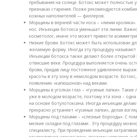
пребывания на солнце. Ботокс может полностью у
признаках старения. Позже рекомендуются комби
кожных наполнителей — филлеров.
Морщины в верхней части носа – «линии кролика»
нос. Инъекции ботокса уменьшат эти линии. Важн
косметолог, иначе это может привести асимметри
Низкие брови. Ботокс может быть использован дл
желаемую форму. Иногда эту процедуру называют
Инъекции ботокса также делают более открытой з
отвисшие веки. Процедура выполняется очень ос
брови, придав лицу постоянное удивленное выра
красоты в эту зону в немолодом возрасте. Ботокс
появлению «капюшонов» над веками.
Морщины в уголках глаз – «гусиные лапки». Такие
уже в молодом возрасте, поэтому эта зона – одна
на основе ботулотоксина. Иногда инъекции делают
прекрасно устраняет «гусиные лапки», делая взгля
Морщины под глазами – «слезные борозды». С по
мелкие складки под глазами . Эту процедуру мож
специалисту, При проведении инъекции затрагива
контролирует нижнее веко, поэтому неправильны