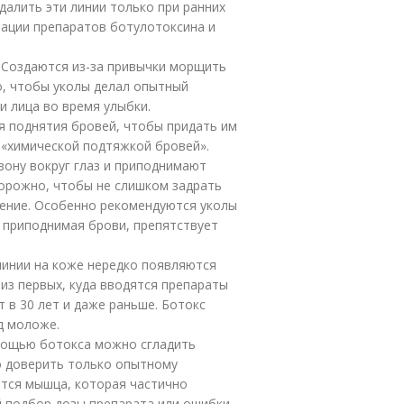
далить эти линии только при ранних
нации препаратов ботулотоксина и
. Создаются из-за привычки морщить
о, чтобы уколы делал опытный
и лица во время улыбки.
я поднятия бровей, чтобы придать им
 «химической подтяжкой бровей».
ону вокруг глаз и приподнимают
торожно, чтобы не слишком задрать
жение. Особенно рекомендуются уколы
, приподнимая брови, препятствует
 линии на коже нередко появляются
 из первых, куда вводятся препараты
 в 30 лет и даже раньше. Ботокс
д моложе.
мощью ботокса можно сгладить
но доверить только опытному
ется мышца, которая частично
й подбор дозы препарата или ошибки