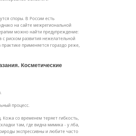
дутся споры. В России есть
однако на сайте межрегиональной
ерапии можно найти предупреждение:
а с риском развития нежелательной
а практике применяется гораздо реже,
азания. Косметические
.
ьный процесс.
. Кожа со временем теряет гибкость,
ладки там, где видна мимика - у лба,
 природы экспрессивны и любите часто