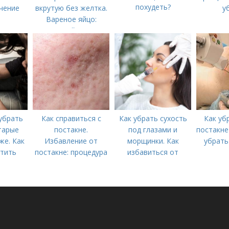
похудеть?
чение
вкрутую без желтка.
у
Вареное яйцо:
калорийность
убрать
Как справиться с
Как убрать сухость
Как уб
тарые
постакне.
под глазами и
постакне
же. Как
Избавление от
морщинки. Как
убрать
тить
постакне: процедура
избавиться от
шрамов
морщин под глазами:
косметологические
процедуры