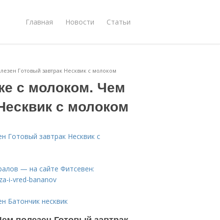
Главная
Новости
Статьи
олезен Готовый завтрак Несквик с молоком
ке с молоком. Чем
Несквик с молоком
ен Готовый завтрак Несквик с
алов — на сайте Фитсевен:
lza-i-vred-bananov
ен Батончик несквик
Чем полезен Готовый завтрак