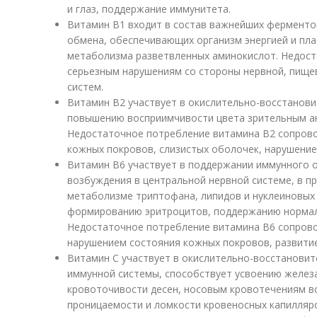
и глаз, поддержание иммунитета.
Витамин В1 входит в состав важнейших ферментов
обмена, обеспечивающих организм энергией и пла
метаболизма разветвленных аминокислот. Недоста
серьезным нарушениям со стороны нервной, пище
систем.
Витамин В2 участвует в окислительно-восстанови
повышению восприимчивости цвета зрительным ан
Недостаточное потребление витамина В2 сопров
кожных покровов, слизистых оболочек, нарушение
Витамин В6 участвует в поддержании иммунного 
возбуждения в центральной нервной системе, в п
метаболизме триптофана, липидов и нуклеиновых
формированию эритроцитов, поддержанию нормаль
Недостаточное потребление витамина В6 сопров
нарушением состояния кожных покровов, развити
Витамин С участвует в окислительно-восстановит
иммунной системы, способствует усвоению железа
кровоточивости десен, носовым кровотечениям 
проницаемости и ломкости кровеносных капилляр