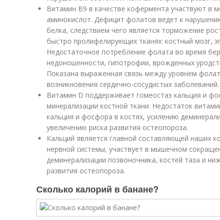
Витамин В9 в качестве кофермента участвуют в 
аминокислот. Дефицит фолатов ведет к нарушению
белка, следствием чего является торможение рост
быстро пролифелирующих тканях: костный мозг, эп
Недостаточное потребление фолата во время бер
недоношенности, гипотрофии, врожденных уродств
Показана выраженная связь между уровнем фолат
возникновения сердечно-сосудистых заболеваний.
Витамин D поддерживает гомеостаз кальция и фо
минерализации костной ткани. Недостаток витам
кальция и фосфора в костях, усилению деминерали
увеличению риска развития остеопороза.
Кальций является главной составляющей наших ко
нервной системы, участвует в мышечном сокращен
деминерализации позвоночника, костей таза и ни
развития остеопороза.
Сколько калорий в банане?