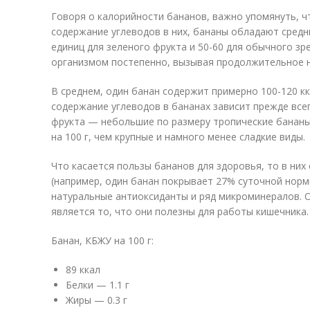
Говоря о калорийности бананов, важно упомянуть, ч
содержание углеводов в них, бананы обладают средн
единиц для зеленого фрукта и 50-60 для обычного з
организмом постепенно, вызывая продолжительное 
В среднем, один банан содержит примерно 100-120 кк
содержание углеводов в бананах зависит прежде все
фрукта — небольшие по размеру тропические бананы
на 100 г, чем крупные и намного менее сладкие виды.
Что касается пользы бананов для здоровья, то в ни
(например, один банан покрывает 27% суточной норм
натуральные антиоксиданты и ряд микроминералов. 
является то, что они полезны для работы кишечника.
Банан, КБЖУ на 100 г:
89 ккал
Белки — 1.1 г
Жиры — 0.3 г