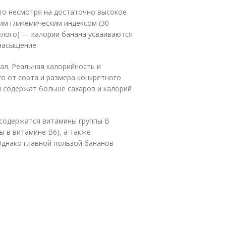
то несмотря на достаточно высокое
им гликемическим индексом (30
релого) — калории банана усваиваются
насыщение.
ал. Реальная калорийность и
го от сорта и размера конкретного
 содержат больше сахаров и калорий
х содержатся витамины группы B
ы в витамине В6), а также
Однако главной пользой бананов