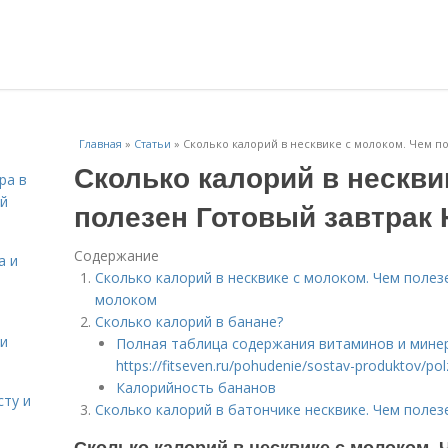
Главная
»
Статьи
»
Сколько калорий в несквике с молоком. Чем п
Сколько калорий в нескви
ра в
ой
полезен Готовый завтрак 
Содержание
а и
Сколько калорий в несквике с молоком. Чем полез
молоком
Сколько калорий в банане?
 и
Полная таблица содержания витаминов и минер
https://fitseven.ru/pohudenie/sostav-produktov/po
Калорийность бананов
сту и
Сколько калорий в батончике несквике. Чем полез
Сколько калорий в несквике с молоком. 