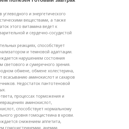
 углеводного и энергетического
стическими веществами, а также
ток этого витамина ведет к
варительной и сердечно-сосудистой
тельных реакциях, способствует
ализатором и темновой адаптации.
ождается нарушением состояния
м светового и сумеречного зрения.
водном обмене, обмене холестерина,
ет всасыванию аминокислот и сахаров
ечников. Недостаток пантотеновой
ых.
ответа, процессах торможения и
ревращениях аминокислот,
 кислот, способствует нормальному
ного уровня гомоцистеина в крови.
ождается снижением аппетита,
ем гомоцистеинемии, анемии.