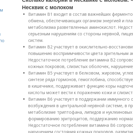
Несквик с молоком
ом
Витамин В1 входит в состав важнейших ферментов
обмена, обеспечивающих организм энергией и пла
метаболизма разветвленных аминокислот. Недоста
серьезным нарушениям со стороны нервной, пище
н
систем.
 по
Витамин В2 участвует в окислительно-восстанови
повышению восприимчивости цвета зрительным ан
Недостаточное потребление витамина В2 сопров
кожных покровов, слизистых оболочек, нарушение
Витамин В5 участвует в белковом, жировом, угле
синтезе ряда гормонов, гемоглобина, способству
в кишечнике, поддерживает функцию коры надпоч
кислоты может вести к поражению кожи и слизист
Витамин В6 участвует в поддержании иммунного 
возбуждения в центральной нервной системе, в п
метаболизме триптофана, липидов и нуклеиновых
формированию эритроцитов, поддержанию нормаль
Недостаточное потребление витамина В6 сопров
нарушением состояния кожных покровов, развити