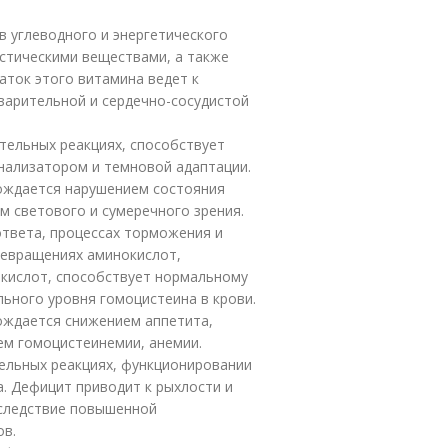
 углеводного и энергетического
стическими веществами, а также
ток этого витамина ведет к
варительной и сердечно-сосудистой
тельных реакциях, способствует
ализатором и темновой адаптации.
ождается нарушением состояния
м светового и сумеречного зрения.
ответа, процессах торможения и
ревращениях аминокислот,
 кислот, способствует нормальному
ного уровня гомоцистеина в крови.
ождается снижением аппетита,
ем гомоцистеинемии, анемии.
ельных реакциях, функционировании
. Дефицит приводит к рыхлости и
вследствие повышенной
ов.