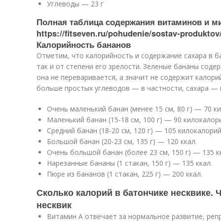
Углеводы — 23 г
Полная таблица содержания витаминов и ми
https://fitseven.ru/pohudenie/sostav-produktov
Калорийность бананов
Отметим, что калорийность и содержание сахара в ба
так и от степени его зрелости. Зеленые бананы соде
она не переваривается, а значит не содержит калорий
больше простых углеводов — в частности, сахара — 
Очень маленький банан (менее 15 см, 80 г) — 70 к
Маленький банан (15-18 см, 100 г) — 90 килокалор
Средний банан (18-20 см, 120 г) — 105 килокалорий
Большой банан (20-23 см, 135 г) — 120 ккал.
Очень большой банан (более 23 см, 150 г) — 135 к
Нарезанные бананы (1 стакан, 150 г) — 135 ккал.
Пюре из бананов (1 стакан, 225 г) — 200 ккал.
Сколько калорий в батончике несквике. 
несквик
Витамин А отвечает за нормальное развитие, реп