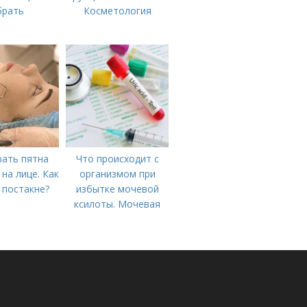
брать
Косметология
рать пятна
Что происходит с
 на лице. Как
организмом при
 постакне?
избытке мочевой
ксилоты. Мочевая
кислота в крови:
норма и отклонения