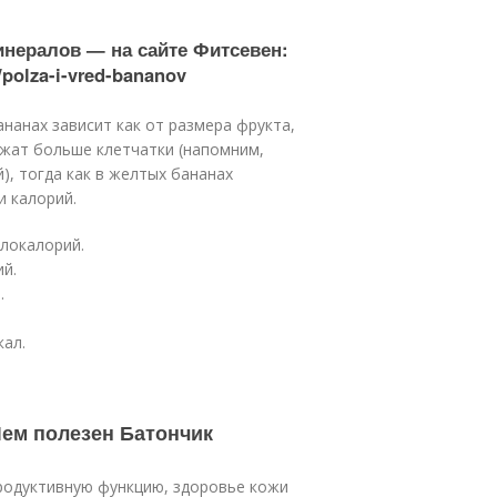
нералов — на сайте Фитсевен:
/polza-i-vred-bananov
нанах зависит как от размера фрукта,
ржат больше клетчатки (напомним,
), тогда как в желтых бананах
и калорий.
илокалорий.
ий.
.
кал.
Чем полезен Батончик
родуктивную функцию, здоровье кожи