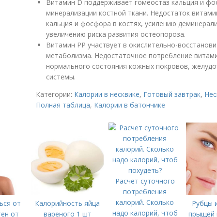
Витамин D поддерживает гомеостаз кальция и фо
минерализации костной ткани. Недостаток витам
кальция и фосфора в костях, усилению деминерали
увеличению риска развития остеопороза.
Витамин РР участвует в окислительно-восстанови
метаболизма. Недостаточное потребление витам
нормального состояния кожных покровов, желудо
системы.
Категории:
Калории в несквике
,
Готовый завтрак
,
Нес
Полная таблица
,
Калории в батончике
Расчет суточного
потребления
калорий. Сколько
ься от
Калорийность яйца
Рубцы 
надо калорий, чтоб
тен от
вареного 1 шт
прыщей н