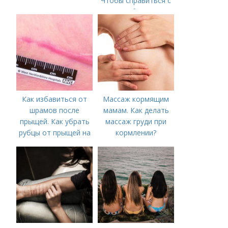
Чтобы справиться с
нагрубанием,
необходимо
предпринять
следующие действия:
Как избавиться от
Массаж кормящим
шрамов после
мамам. Как делать
прыщей. Как убрать
массаж груди при
рубцы от прыщей на
кормлении?
лице?