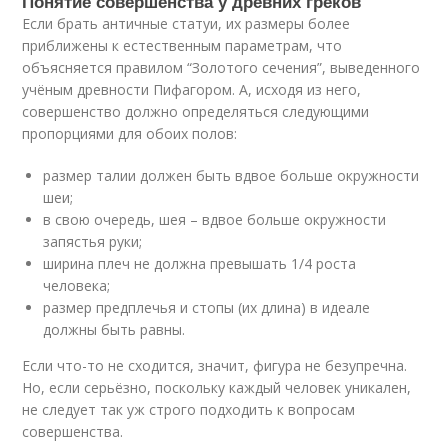
Понятие совершенства у древних греков
Если брать античные статуи, их размеры более
приближены к естественным параметрам, что
объясняется правилом “Золотого сечения”, выведенного
учёным древности Пифагором. А, исходя из него,
совершенство должно определяться следующими
пропорциями для обоих полов:
размер талии должен быть вдвое больше окружности
шеи;
в свою очередь, шея – вдвое больше окружности
запястья руки;
ширина плеч не должна превышать 1/4 роста
человека;
размер предплечья и стопы (их длина) в идеале
должны быть равны.
Если что-то не сходится, значит, фигура не безупречна.
Но, если серьёзно, поскольку каждый человек уникален,
не следует так уж строго подходить к вопросам
совершенства.