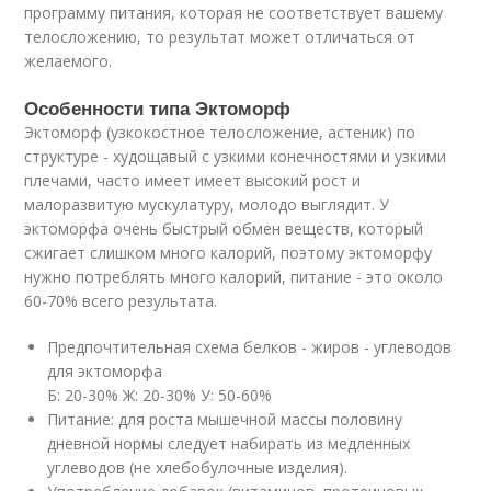
программу питания, которая не соответствует вашему
телосложению, то результат может отличаться от
желаемого.
Особенности типа Эктоморф
Эктоморф (узкокостное телосложение, астеник) по
структуре - худощавый с узкими конечностями и узкими
плечами, часто имеет имеет высокий рост и
малоразвитую мускулатуру, молодо выглядит. У
эктоморфа очень быстрый обмен веществ, который
сжигает слишком много калорий, поэтому эктоморфу
нужно потреблять много калорий, питание - это около
60-70% всего результата.
Предпочтительная схема белков - жиров - углеводов
для эктоморфа
Б: 20-30% Ж: 20-30% У: 50-60%
Питание: для роста мышечной массы половину
дневной нормы следует набирать из медленных
углеводов (не хлебобулочные изделия).