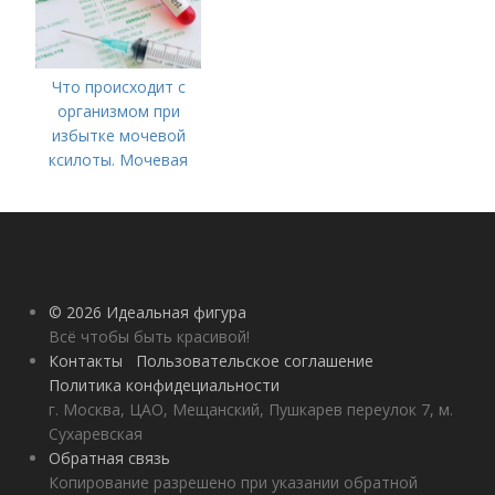
Что происходит с
организмом при
избытке мочевой
ксилоты. Мочевая
кислота в крови:
норма и отклонения
© 2026 Идеальная фигура
Всё чтобы быть красивой!
Контакты
Пользовательское соглашение
Политика конфидециальности
г. Москва, ЦАО, Мещанский, Пушкарев переулок 7, м.
Сухаревская
Обратная связь
Копирование разрешено при указании обратной