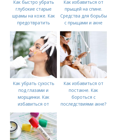
Как быстро убрать
Как избавиться от
глубокие старые
прыщей на спине.
шрамы на коже. Как
Средства для борьбы
предотвратить
с прыщами и акне
появление шрамов
Как убрать сухость
Как избавиться от
под глазами и
постакне. Как
морщинки. Как
бороться с
избавиться от
последствиями акне?
морщин под глазами:
косметологические
процедуры