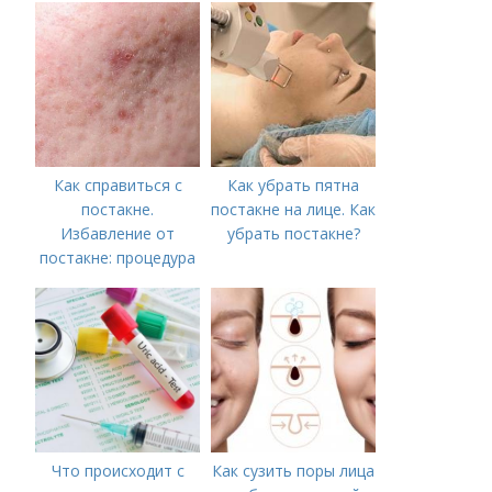
акне и удаления
рубцов и шрамов
постакне
Как справиться с
Как убрать пятна
постакне.
постакне на лице. Как
Избавление от
убрать постакне?
постакне: процедура
Что происходит с
Как сузить поры лица