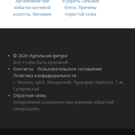
организмом при
и убрать сальный
избытке мочевой
блеск. Причины
ксилоты. Мочевая
пористой кожи
кислота в крови:
норма и отклонения
© 2026 Идеальная фигура
Всё чтобы быть красивой!
Контакты
Пользовательское соглашение
Политика конфидециальности
г. Москва, ЦАО, Мещанский, Пушкарев переулок 7, м.
Сухаревская
Обратная связь
Копирование разрешено при указании обратной
гиперссылки.