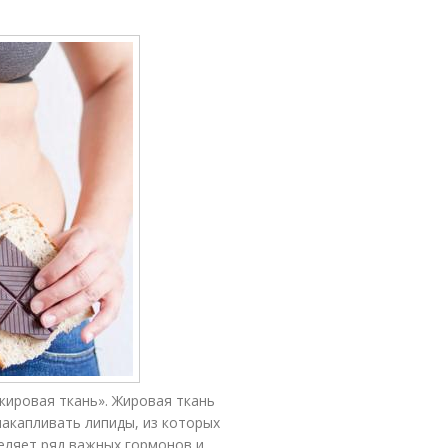
жировая ткань». Жировая ткань
накапливать липиды, из которых
еляет ряд важных гормонов и