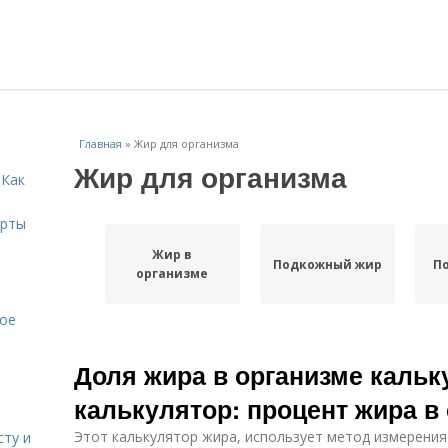
Главная
»
Жир для организма
Жир для организма
 Как
ерты
Жир в
Подкожный жир
П
организме
кое
Доля жира в организме кальк
калькулятор: процент жира в
Этот калькулятор жира, использует метод измерения
сту и