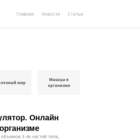
Главная
Новости
Статьи
Мышцы в
олезный жир
организме
улятор. Онлайн
 организме
 объемов 3-4х частей тела,