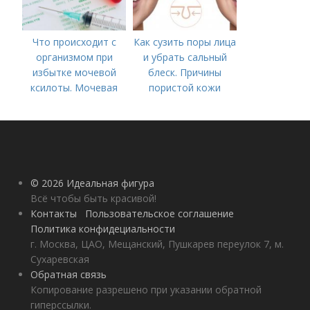
Что происходит с
Как сузить поры лица
организмом при
и убрать сальный
избытке мочевой
блеск. Причины
ксилоты. Мочевая
пористой кожи
кислота в крови:
норма и отклонения
© 2026 Идеальная фигура
Всё чтобы быть красивой!
Контакты
Пользовательское соглашение
Политика конфидециальности
г. Москва, ЦАО, Мещанский, Пушкарев переулок 7, м.
Сухаревская
Обратная связь
Копирование разрешено при указании обратной
гиперссылки.