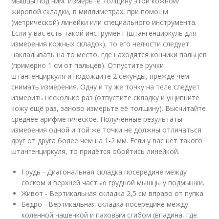
мышцы под ним. Измерьте толщину этой кожной/
жировой складки, в миллиметрах, при помощи
(метрической) линейки или специального инструмента.
Если у вас есть такой инструмент (штангенциркуль для
измерения кожных складок), то его челюсти следует
накладывать на то место, где находятся кончики пальцев
(примерно 1 см от пальцев). Отпустите ручки
штангенциркуля и подождите 2 секунды, прежде чем
снимать измерения. Одну и ту же точку на теле следует
измерить несколько раз (отпустите складку и ущипните
кожу ещё раз, заново измерьте её толщину). Высчитайте
среднее арифметическое. Полученные результаты
измерения одной и той же точки не должны отличаться
друг от друга более чем на 1-2 мм. Если у вас нет такого
штангенциркуля, то придётся обойтись линейкой.
Грудь - Диагональная складка посередине между
соском и верхней частью грудной мышцы у подмышки.
Живот - Вертикальная складка 2,5 см вправо от пупка.
Бедро - Вертикальная складка посередине между
коленной чашечкой и паховым сгибом (впадина, где