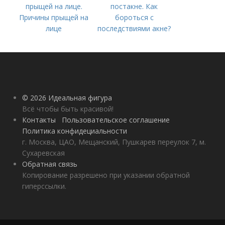
прыщей на лице.
постакне. Как
Причины прыщей на
бороться с
лице
последствиями акне?
© 2026 Идеальная фигура
Всё чтобы быть красивой!
Контакты
Пользовательское соглашение
Политика конфидециальности
г. Москва, ЦАО, Мещанский, Пушкарев переулок 7, м.
Сухаревская
Обратная связь
Копирование разрешено при указании обратной
гиперссылки.