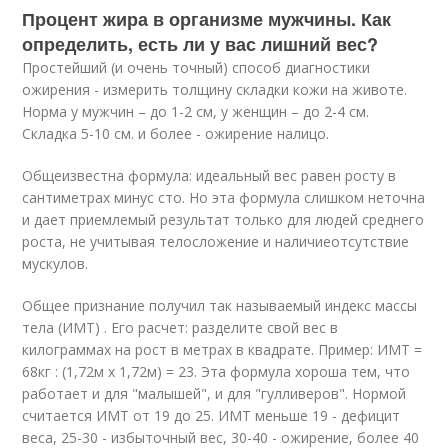
Процент жира в организме мужчины. Как
определить, есть ли у вас лишний вес?
Простейший (и очень точный) способ диагностики
ожирения - измерить толщину складки кожи на животе.
Норма у мужчин – до 1-2 см, у женщин – до 2-4 см.
Складка 5-10 см. и более - ожирение налицо.
Общеизвестна формула: идеальный вес равен росту в
сантиметрах минус сто. Но эта формула слишком неточна
и дает приемлемый результат только для людей среднего
роста, не учитывая телосложение и наличиеотсутствие
мускулов.
Общее признание получил так называемый индекс массы
тела (ИМТ) . Его расчет: разделите свой вес в
килограммах на рост в метрах в квадрате. Пример: ИМТ =
68кг : (1,72м х 1,72м) = 23. Эта формула хороша тем, что
работает и для "малышей", и для "гулливеров". Нормой
считается ИМТ от 19 до 25. ИМТ меньше 19 - дефицит
веса, 25-30 - избыточный вес, 30-40 - ожирение, более 40