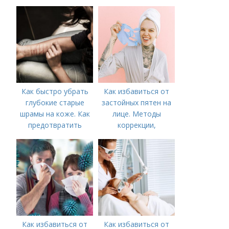
лице?
Как быстро убрать
Как избавиться от
глубокие старые
застойных пятен на
шрамы на коже. Как
лице. Методы
предотвратить
коррекции,
появление шрамов
аппаратного лечения
акне и удаления
рубцов и шрамов
постакне
Как избавиться от
Как избавиться от