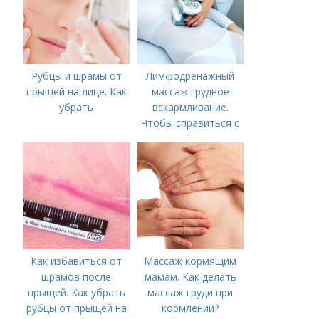
Рубцы и шрамы от
Лимфодренажный
прыщей на лице. Как
массаж грудное
убрать
вскармливание.
Чтобы справиться с
нагрубанием,
необходимо
предпринять
следующие действия:
Как избавиться от
Массаж кормящим
шрамов после
мамам. Как делать
прыщей. Как убрать
массаж груди при
рубцы от прыщей на
кормлении?