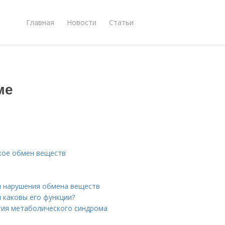
Главная
Новости
Статьи
ме
акое обмен веществ
ы нарушения обмена веществ
и каковы его функции?
тия метаболического синдрома