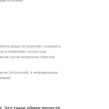
ами болезней:
бмена веществ помогают сохранить
диета позволяют полностью
ивном случае возможны тяжелые
ы не патологией, а неправильным
евания:
т. Что такое обмен веществ