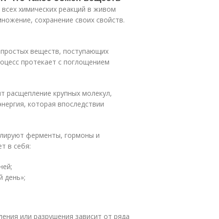
 всех химических реакций в живом
множение, сохранение своих свойств.
з простых веществ, поступающих
роцесс протекает с поглощением
ит расщепление крупных молекул,
энергия, которая впоследствии
улируют ферменты, гормоны и
т в себя:
ней;
 день»;
ения или разрушения зависит от ряда