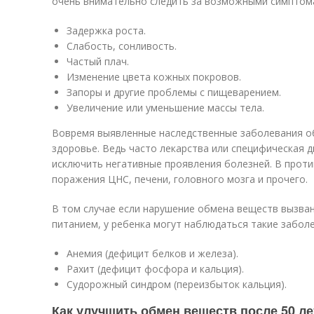
очень внимательно следить за возможными симптом
Задержка роста.
Слабость, сонливость.
Частый плач.
Изменение цвета кожных покровов.
Запоры и другие проблемы с пищеварением.
Увеличение или уменьшение массы тела.
Вовремя выявленные наследственные заболевания о
здоровье. Ведь часто лекарства или специфическая 
исключить негативные проявления болезней. В прот
поражения ЦНС, печени, головного мозга и прочего.
В том случае если нарушение обмена веществ вызван
питанием, у ребенка могут наблюдаться такие забол
Анемия (дефицит белков и железа).
Рахит (дефицит фосфора и кальция).
Судорожный синдром (переизбыток кальция).
Как улучшить обмен веществ после 50 ле