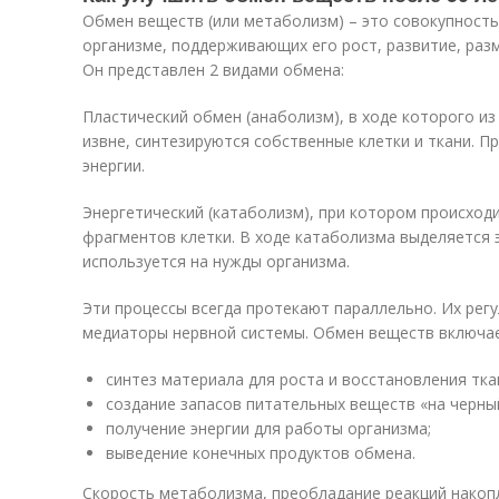
Обмен веществ (или метаболизм) – это совокупность
организме, поддерживающих его рост, развитие, раз
Он представлен 2 видами обмена:
Пластический обмен (анаболизм), в ходе которого и
извне, синтезируются собственные клетки и ткани. П
энергии.
Энергетический (катаболизм), при котором происход
фрагментов клетки. В ходе катаболизма выделяется 
используется на нужды организма.
Эти процессы всегда протекают параллельно. Их рег
медиаторы нервной системы. Обмен веществ включае
синтез материала для роста и восстановления тка
создание запасов питательных веществ «на черный
получение энергии для работы организма;
выведение конечных продуктов обмена.
Скорость метаболизма, преобладание реакций накопл