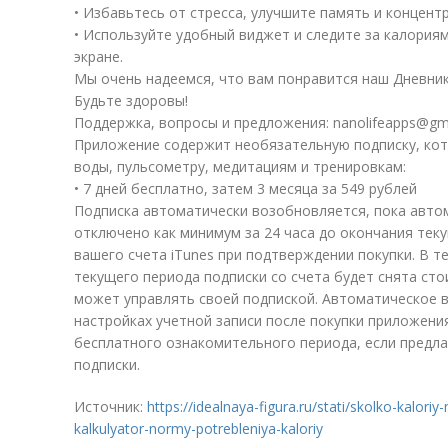
• Избавьтесь от стресса, улучшите память и концен
• Используйте удобный виджет и следите за калория
экране.
Мы очень надеемся, что вам понравится наш Дневник
Будьте здоровы!
Поддержка, вопросы и предложения: nanolifeapps@gm
Приложение содержит необязательную подписку, кот
воды, пульсометру, медитациям и тренировкам:
• 7 дней бесплатно, затем 3 месяца за 549 рублей
Подписка автоматически возобновляется, пока авто
отключено как минимум за 24 часа до окончания теку
вашего счета iTunes при подтверждении покупки. В т
текущего периода подписки со счета будет снята ст
может управлять своей подпиской. Автоматическое
настройках учетной записи после покупки приложени
бесплатного ознакомительного периода, если предлаг
подписки.
Источник:
https://idealnaya-figura.ru/stati/skolko-kalori
kalkulyator-normy-potrebleniya-kaloriy