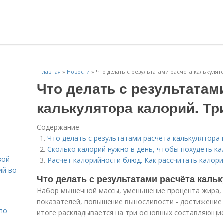
Главная
»
Новости
»
Что делать с результатами расчёта калькулят
Что делать с результатам
калькулятора калорий. Тр
Содержание
Что делать с результатами расчёта калькулятора 
Сколько калорий нужно в день, чтобы похудеть ка
вой
Расчет калорийности блюд. Как рассчитать калор
ий во
Что делать с результатами расчёта кальк
Набор мышечной массы, уменьшение процента жира, 
н
показателей, повышение выносливости - достижение
 по
итоге раскладывается на три основных составляющи