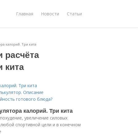
Главная
Новости
Статьи
ора калорий. Три кита
и расчёта
и кита
калорий. Три кита
лькулятор. Описание
ийность готового блюда?
улятора калорий. Три кита
похудение, увеличение силовых
 любой спортивной цели и в конечном
е