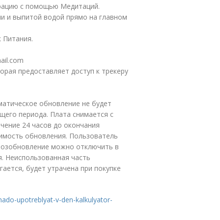
трацию с помощью Медитаций.
ми и выпитой водой прямо на главном
 Питания.
ail.com
орая предоставляет доступ к трекеру
матическое обновление не будет
щего периода. Плата снимается с
ечение 24 часов до окончания
оимость обновления. Пользователь
 возобновление можно отключить в
я. Неиспользованная часть
ается, будет утрачена при покупке
y-nado-upotreblyat-v-den-kalkulyator-