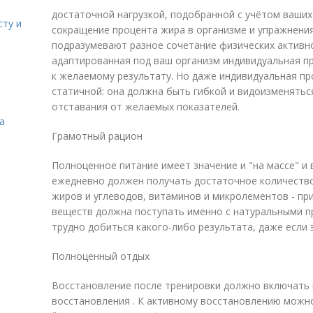
достаточной нагрузкой, подобранной с учётом ваших 
сту и
сокращение процента жира в организме и упражнения
подразумевают разное сочетание физических активно
адаптированная под ваш организм индивидуальная п
к желаемому результату. Но даже индивидуальная п
статичной: она должна быть гибкой и видоизменятьс
отставания от желаемых показателей.
а
Грамотный рацион
Полноценное питание имеет значение и "на массе" и 
ежедневно должен получать достаточное количество
жиров и углеводов, витаминов и микролементов - пр
веществ должна поступать именно с натуральными п
трудно добиться какого-либо результата, даже если 
Полноценный отдых
Восстановление после тренировки должно включать 
восстановления . К активному восстановлению можно