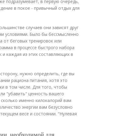
 же подразумевает, в первую очередь,
ждение в покое - привычный отдых для
большинстве случаев они зависят друг
ми условиями. Было бы бессмысленно
а от беговых тренировок или
грамма в процессе быстрого набора
к и каждая из этих составляющих в
сторону, нужно определить, где вы
ании рациона питания, хотя это
ки в том числе. Для того, чтобы
или "убавить" ценность вашего
, сколько именно килокалорий вам
оличество энергии вам безусловно
текущем весе и состоянии. "Нулевая
гии, необходимой для