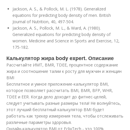
Jackson, A. S., & Pollock, M. L. (1978). Generalized
equations for predicting body density of men. British
Journal of Nutrition, 40, 497-504.
Jackson, A. S., Pollock, M. L., & Ward, A. (1980).
Generalized equations for predicting body density of
women. Medicine and Science in Sports and Exercise, 12,
175-182.
Калькулятор жира body expert. Описание
Рассчитайте ИМТ, BMR, TDEE, процентное содержание
жира и соотношение талии к росту для мужчин и женщин
BMI
Бесплатное и умное приложение-калькулятор BMI,
которое позволяет рассчитать BMI, BMR, BFP, WHR,
TDEE и EER. Когда дело доходит до фитнес-целей,
следует учитывать разные размеры тела! Не волнуйтесь,
этот лучший бесплатный калькулятор BMI будет
работать как трекер измерения тела, чтобы отслеживать
различные параметры здоровья.
Онлайн-калькулятор BMI от EclixTech - это 100%