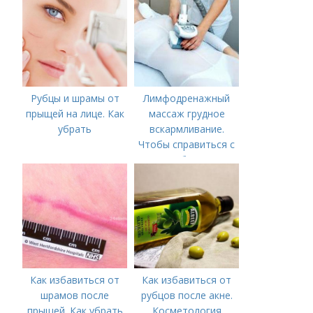
Рубцы и шрамы от
Лимфодренажный
прыщей на лице. Как
массаж грудное
убрать
вскармливание.
Чтобы справиться с
нагрубанием,
необходимо
предпринять
следующие действия:
Как избавиться от
Как избавиться от
шрамов после
рубцов после акне.
прыщей. Как убрать
Косметология