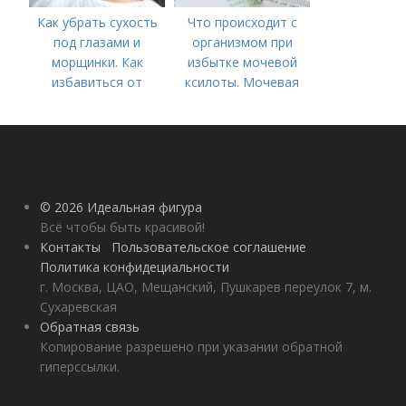
Как убрать сухость
Что происходит с
под глазами и
организмом при
морщинки. Как
избытке мочевой
избавиться от
ксилоты. Мочевая
морщин под глазами:
кислота в крови:
косметологические
норма и отклонения
процедуры
© 2026 Идеальная фигура
Всё чтобы быть красивой!
Контакты
Пользовательское соглашение
Политика конфидециальности
г. Москва, ЦАО, Мещанский, Пушкарев переулок 7, м.
Сухаревская
Обратная связь
Копирование разрешено при указании обратной
гиперссылки.