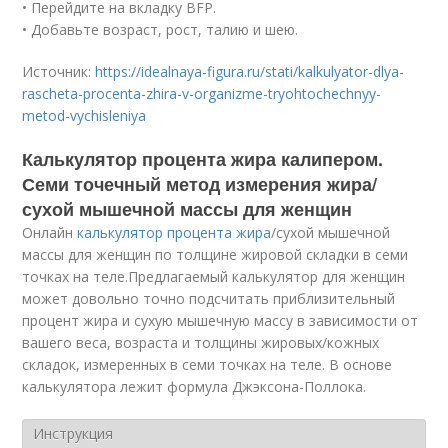
• Перейдите на вкладку BFP.
• Добавьте возраст, рост, талию и шею.
Источник:
https://idealnaya-figura.ru/stati/kalkulyator-dlya-
rascheta-procenta-zhira-v-organizme-tryohtochechnyy-
metod-vychisleniya
Калькулятор процента жира калипером.
Семи точечный метод измерения жира/
сухой мышечной массы для женщин
Онлайн
калькулятор процента жира
/сухой мышечной
массы для женщин по толщине жировой складки в семи
точках на теле.Предлагаемый калькулятор для женщин
может довольно точно подсчитать приблизительный
процент жира и сухую мышечную массу в зависимости от
вашего веса, возраста и толщины жировых/кожных
складок, измеренных в семи точках на теле. В основе
калькулятора лежит формула Джэксона-Поллока.
Инструкция
- Заполните поля.