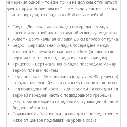
измерения одной и той же точки не должны отличаться
друг от друга более чем на 1-2 мм. Если у вас нет такого
штангенциркуля, то придётся обойтись линейкой.
Грудь - Диагональная складка посередине между
соском и верхней частью грудной мышцы у подмышки.
Живот - Вертикальная складка 2,5 см вправо от пупка.
Бедро - Вертикальная складка посередине между
коленной чашечкой и паховым сгибом (впадина, где
верхняя часть ноги подсоединяется к ягодицам).
Трицепсы - Вертикальная складка посередине между
верхом плеча и локтём.
Под лопаткой - Диагональная (под углом 45 градусов)
складка на верхней части спины чуть пониже лопатки.
Над подвздошной костью - Диагональная складка над
верхней передней частью подвздошного гребешка
(место выше верхней передней выступающей области
бедренной кости)
Подмышкой - Вертикальная складка непосредственно
ниже от центра подмышки на уровне соска.